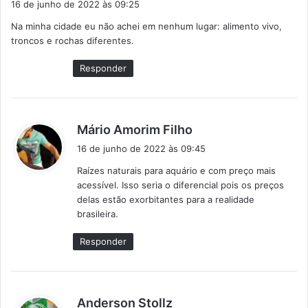
16 de junho de 2022 às 09:25
s
Na minha cidade eu não achei em nenhum lugar: alimento vivo,
s
troncos e rochas diferentes.
e
:
Responder
d
Mário Amorim Filho
i
16 de junho de 2022 às 09:45
s
Raízes naturais para aquário e com preço mais
s
acessível. Isso seria o diferencial pois os preços
e
delas estão exorbitantes para a realidade
:
brasileira.
Responder
d
Anderson Stollz