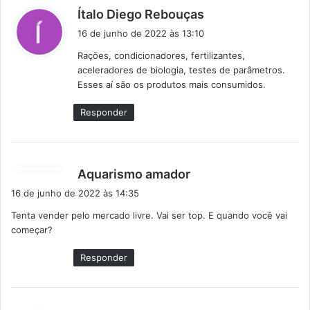
d
Ítalo Diego Rebouças
i
16 de junho de 2022 às 13:10
s
Rações, condicionadores, fertilizantes,
s
aceleradores de biologia, testes de parâmetros.
e
Esses aí são os produtos mais consumidos.
:
Responder
d
Aquarismo amador
i
16 de junho de 2022 às 14:35
s
Tenta vender pelo mercado livre. Vai ser top. E quando você vai
s
começar?
e
:
Responder