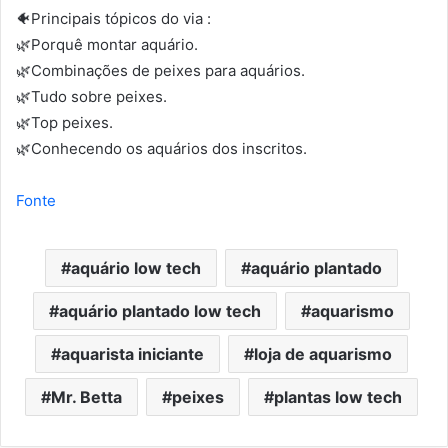
🐠Principais tópicos do via :
🌿Porquê montar aquário.
🌿Combinações de peixes para aquários.
🌿Tudo sobre peixes.
🌿Top peixes.
🌿Conhecendo os aquários dos inscritos.
Fonte
aquário low tech
aquário plantado
aquário plantado low tech
aquarismo
aquarista iniciante
loja de aquarismo
Mr. Betta
peixes
plantas low tech