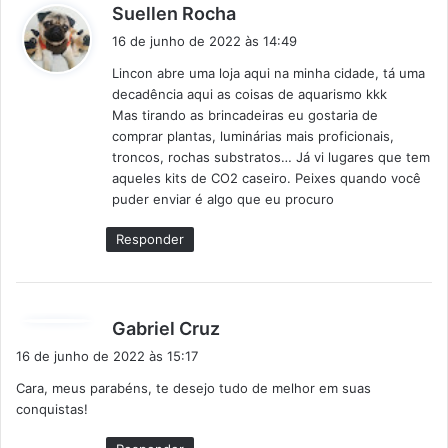
d
Suellen Rocha
i
16 de junho de 2022 às 14:49
s
Lincon abre uma loja aqui na minha cidade, tá uma
s
decadência aqui as coisas de aquarismo kkk
e
Mas tirando as brincadeiras eu gostaria de
:
comprar plantas, luminárias mais proficionais,
troncos, rochas substratos… Já vi lugares que tem
aqueles kits de CO2 caseiro. Peixes quando você
puder enviar é algo que eu procuro
Responder
d
Gabriel Cruz
i
16 de junho de 2022 às 15:17
s
Cara, meus parabéns, te desejo tudo de melhor em suas
s
conquistas!
e
: