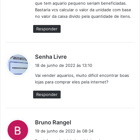
que tem aquario pequeno seriam beneficiadas.
Bastaria vcs calcular o valor da unidade com base
no valor da caixa divido pela quantidade de itens.
Responder
d
Senha Livre
i
18 de junho de 2022 às 13:10
s
Vai vender aquarios, muito dificil encontrar boas
s
lojas para comprar eles pela internet?
e
:
Responder
d
Bruno Rangel
i
19 de junho de 2022 às 08:34
s