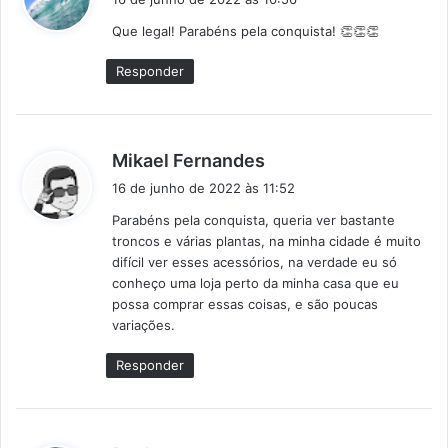
s
Que legal! Parabéns pela conquista! 👏👏👏
s
e
Responder
:
d
Mikael Fernandes
i
16 de junho de 2022 às 11:52
s
Parabéns pela conquista, queria ver bastante
s
troncos e várias plantas, na minha cidade é muito
e
difícil ver esses acessórios, na verdade eu só
:
conheço uma loja perto da minha casa que eu
possa comprar essas coisas, e são poucas
variações.
Responder