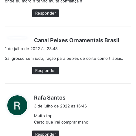
onde eu moro n tenho muita confiança n
e
:
Responder
d
Canal Peixes Ornamentais Brasil
i
1 de julho de 2022 às 23:48
s
Sal grosso sem iodo, ração para peixes de corte como tilápias.
s
e
Responder
:
d
Rafa Santos
i
3 de julho de 2022 às 16:46
s
Muito top.
s
Certo que irei comprar mano!
e
:
Responder