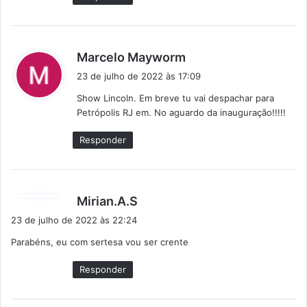
d
Marcelo Mayworm
i
23 de julho de 2022 às 17:09
s
Show Lincoln. Em breve tu vai despachar para
s
Petrópolis RJ em. No aguardo da inauguração!!!!!
e
:
Responder
d
Mirian.A.S
i
23 de julho de 2022 às 22:24
s
Parabéns, eu com sertesa vou ser crente
s
e
Responder
: