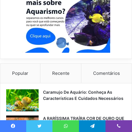
Popular
Recente
Comentários
Caramujo De Aquário: Conheça As
Características E Cuidados Necessários
A RARÍSSIMA TRAÍRA COR DE OURO QUE
VALE MUITO DINHEIRO!!
Facebook
Twitter
WhatsApp
Telegram
Viber