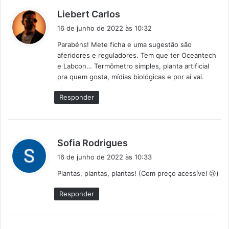
d
Liebert Carlos
i
16 de junho de 2022 às 10:32
s
Parabéns! Mete ficha e uma sugestão são
s
aferidores e reguladores. Tem que ter Oceantech
e
e Labcon… Termômetro simples, planta artificial
:
pra quem gosta, mídias biológicas e por aí vai.
Responder
d
Sofia Rodrigues
i
16 de junho de 2022 às 10:33
s
Plantas, plantas, plantas! (Com preço acessível 😢)
s
e
Responder
: