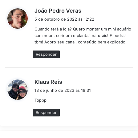
d
João Pedro Veras
i
5 de outubro de 2022 às 12:22
s
Quando terá a loja? Quero montar um mini aquário
s
com neon, coridora e plantas naturais! E pedras
e
tbm! Adoro seu canal, conteúdo bem explicado!
:
Responder
d
Klaus Reis
i
13 de junho de 2023 às 18:31
s
Toppp
s
e
Responder
: