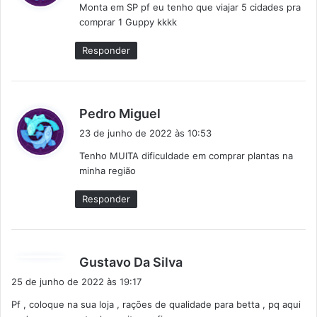
Monta em SP pf eu tenho que viajar 5 cidades pra
s
comprar 1 Guppy kkkk
e
:
Responder
d
Pedro Miguel
i
23 de junho de 2022 às 10:53
s
Tenho MUITA dificuldade em comprar plantas na
s
minha região
e
:
Responder
d
Gustavo Da Silva
i
25 de junho de 2022 às 19:17
s
Pf , coloque na sua loja , rações de qualidade para betta , pq aqui
s