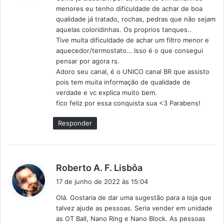
s
menores eu tenho dificuldade de achar de boa
e
qualidade já tratado, rochas, pedras que não sejam
:
aquelas coloridinhas. Os proprios tanques..
Tive muita dificuldade de achar um filtro menor e
aquecedor/termostato… Isso é o que consegui
pensar por agora rs.
Adoro seu canal, é o UNICO canal BR que assisto
pois tem muita informação de qualidade de
verdade e vc explica muito bem.
fico feliz por essa conquista sua <3 Parabens!
Responder
d
Roberto A. F. Lisbôa
i
17 de junho de 2022 às 15:04
s
Olá. Gostaria de dar uma sugestão para a loja que
s
talvez ajude as pessoas. Seria vender em unidade
e
as OT Ball, Nano Ring e Nano Block. As pessoas
: