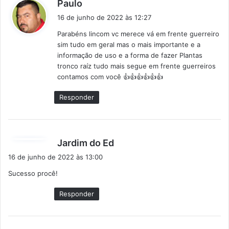
d
Paulo
i
16 de junho de 2022 às 12:27
s
Parabéns lincom vc merece vá em frente guerreiro
s
sim tudo em geral mas o mais importante e a
e
informação de uso e a forma de fazer Plantas
:
tronco raíz tudo mais segue em frente guerreiros
contamos com você 👍👍👍👍👍👍
Responder
d
Jardim do Ed
i
16 de junho de 2022 às 13:00
s
Sucesso procê!
s
e
Responder
: