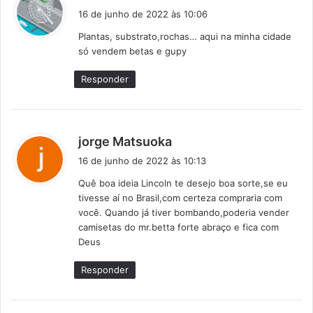
i
16 de junho de 2022 às 10:06
s
Plantas, substrato,rochas… aqui na minha cidade
s
só vendem betas e gupy
e
:
Responder
d
jorge Matsuoka
i
16 de junho de 2022 às 10:13
s
Quê boa ideia Lincoln te desejo boa sorte,se eu
s
tivesse aí no Brasil,com certeza compraria com
e
você. Quando já tiver bombando,poderia vender
:
camisetas do mr.betta forte abraço e fica com
Deus
Responder