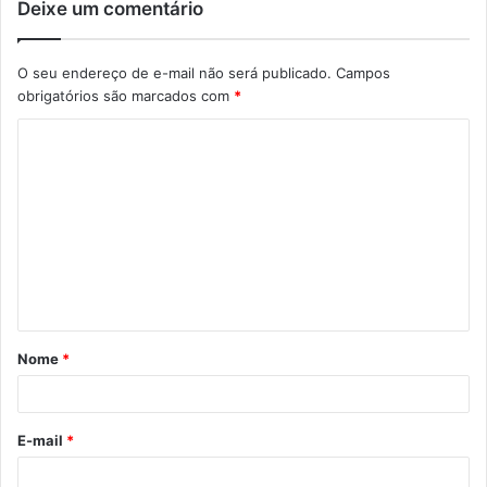
Deixe um comentário
O seu endereço de e-mail não será publicado.
Campos
obrigatórios são marcados com
*
C
o
m
e
n
t
á
Nome
*
r
i
o
E-mail
*
*