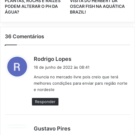
PLANTAS, ROCHS E RAÍZES
VISITA DO HERBERT DA
PODEM ALTERAR O PH DA
OSCAR FISH NA AQUÁTICA
ÁGUA?
BRAZIL!
36 Comentários
d
Rodrigo Lopes
i
16 de junho de 2022 às 08:41
s
Anuncia no mercado livre pois creio que terá
s
melhores condições para enviar pars região norte
e
e nordeste
:
Responder
d
Gustavo Pires
i