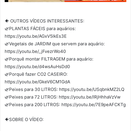
🐠 OUTROS VÍDEOS INTERESSANTES:
🌿PLANTAS FÁCEIS para aquários:
https://youtu.be/AGxV5lkEs3E
🌿Vegetais de JARDIM que servem para aquário:
https://youtu.be/_jFvezrWo40
🌿Porquê montar FILTRAGEM para aquário:
https://youtu.be/d4wsAuHsDd0
🌿Porquê fazer CO2 CASEIRO:
https://youtu.be/GkeV6CM1GdA
🌿Peixes para 30 LITROS: https://youtu.be/USqbnkMZ2LQ
🌿Peixes para 72 LITROS: https://youtu.be/lRjHhhaVzVw
🌿Peixes para 200 LITROS: https://youtu.be/7E9peAFCKTg
🐠SOBRE O VÍDEO: