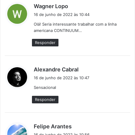
d
Wagner Lopo
i
16 de junho de 2022 às 10:44
s
Olá! Seria interessante trabalhar com a linha
s
americana CONTINUUM…
e
:
Responder
d
Alexandre Cabral
i
16 de junho de 2022 às 10:47
s
Sensacional
s
e
Responder
:
d
Felipe Arantes
i
16 de junho de 2022 às 10:56