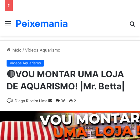
Peixemania
Menu
P
p
Início
/
Vídeos Aquarismo
Vídeos Aquarismo
🔴VOU MONTAR UMA LOJA
DE AQUARISMO! |Mr. Betta|
Mande
Diego Ribeiro Lima
36
2
um
e-
mail