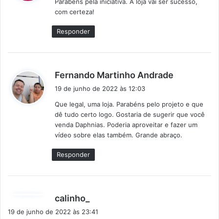
Parabéns pela iniciativa. A loja vai ser sucesso,
s
com certeza!
e
:
Responder
d
Fernando Martinho Andrade
i
19 de junho de 2022 às 12:03
s
Que legal, uma loja. Parabéns pelo projeto e que
s
dê tudo certo logo. Gostaria de sugerir que você
e
venda Daphnias. Poderia aproveitar e fazer um
:
vídeo sobre elas também. Grande abraço.
Responder
d
calinho_
i
19 de junho de 2022 às 23:41
s