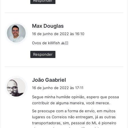
Responder
d
Max Douglas
i
16 de junho de 2022 às 16:10
s
Ovos de killifish 🙏🏻
s
e
Responder
:
d
João Gaabriel
i
16 de junho de 2022 às 17:11
s
Segue minha humilde opinião, espero que possa
s
contribuir de alguma maneira, você merece.
e
Se preocupe com a forma de envio, em muitos
:
lugares os Correios não entregam, já as outras
transportadoras, sim, pessoal do ML é pioneiro