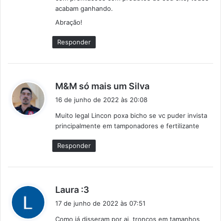
acabam ganhando.
Abração!
Responder
d
M&M só mais um Silva
i
16 de junho de 2022 às 20:08
s
Muito legal Lincon poxa bicho se vc puder invista
s
principalmente em tamponadores e fertilizante
e
:
Responder
d
Laura :3
i
17 de junho de 2022 às 07:51
s
Como já disseram por ai, troncos em tamanhos