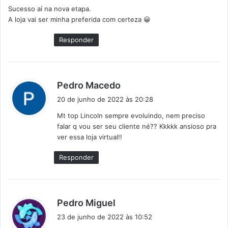
Sucesso aí na nova etapa.
s
A loja vai ser minha preferida com certeza 😀
e
:
Responder
d
Pedro Macedo
i
20 de junho de 2022 às 20:28
s
Mt top Lincoln sempre evoluindo, nem preciso
s
falar q vou ser seu cliente né?? Kkkkk ansioso pra
e
ver essa loja virtual!!
:
Responder
d
Pedro Miguel
i
23 de junho de 2022 às 10:52
s