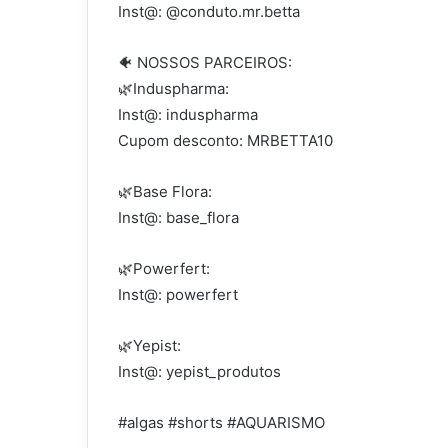
Inst@: @conduto.mr.betta
🐠 NOSSOS PARCEIROS:
🌿Induspharma:
Inst@: induspharma
Cupom desconto: MRBETTA10
🌿Base Flora:
Inst@: base_flora
🌿Powerfert:
Inst@: powerfert
🌿Yepist:
Inst@: yepist_produtos
#algas #shorts #AQUARISMO