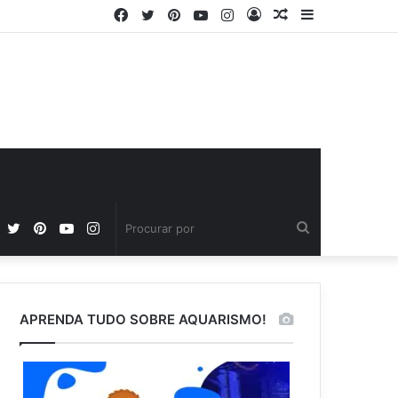
Facebook
Twitter
Pinterest
YouTube
Instagram
Entrar
Artigo
Barra
aleatório
Lateral
Facebook
Twitter
Pinterest
YouTube
Instagram
Procurar
por
APRENDA TUDO SOBRE AQUARISMO!