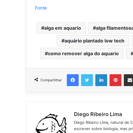
Fonte
alga em aquario
alga filamentos
aquário plantado low tech
como remover alga do aquario
Facebook
Twitter
Linkedin
Pinter
Compartilhar
Diego Ribeiro Lima
Diego Ribeiro Lima, natural de 
escrever sobre biologia, mas p