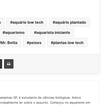
a
aquário low tech
aquário plantado
aquarismo
aquarista iniciante
Mr. Betta
peixes
plantas low tech
est
Compartilhar via e-mail
Imprimir
Campinas-SP, é estudante de ciências biológicas. Adora
rincipalmente ler sobre o assunto. Começou no aquarismo em