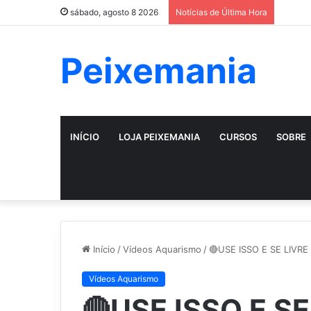
sábado, agosto 8 2026
Notícias de Última Hora
Peixemania
INÍCIO
LOJA PEIXEMANIA
CURSOS
SOBRE
Início
/
Vídeos Aquarismo
/
🔴USE ISSO E SE LIVRE
Vídeos Aquarismo
🔴USE ISSO E S