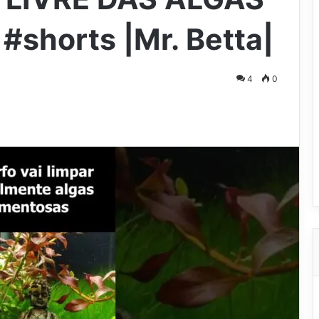
shorts |Mr. Betta|
4
0