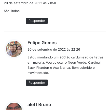
i
20 de setembro de 2022 às 21:50
s
São lindos
s
e
Responder
:
d
Felipe Gomes
i
20 de setembro de 2022 às 22:26
s
Estou montando um 200tão cardumeiro de tetras
s
em maioria. Vou colocar o Neon Verde, Cardinal,
e
Black Phanton e Asa Branca. Bem colorido e
:
movimentado.
Responder
d
aleff Bruno
i