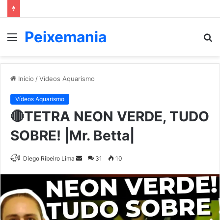
Peixemania
Menu
P
p
Início
/
Vídeos Aquarismo
Vídeos Aquarismo
🔴TETRA NEON VERDE, TUDO
SOBRE! |Mr. Betta|
Mande
Diego Ribeiro Lima
31
10
um
e-
mail