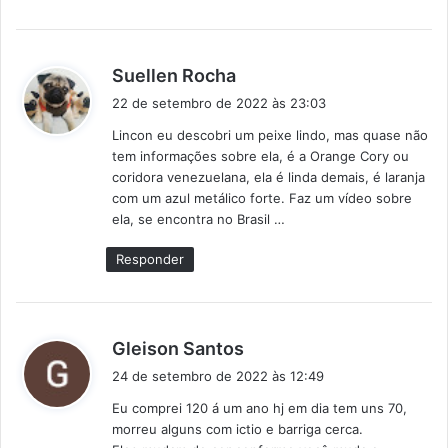
d
Suellen Rocha
i
22 de setembro de 2022 às 23:03
s
Lincon eu descobri um peixe lindo, mas quase não
s
tem informações sobre ela, é a Orange Cory ou
e
coridora venezuelana, ela é linda demais, é laranja
:
com um azul metálico forte. Faz um vídeo sobre
ela, se encontra no Brasil …
Responder
d
Gleison Santos
i
24 de setembro de 2022 às 12:49
s
Eu comprei 120 á um ano hj em dia tem uns 70,
s
morreu alguns com ictio e barriga cerca.
e