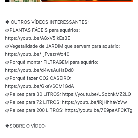
🐠 OUTROS VÍDEOS INTERESSANTES:
🌿PLANTAS FÁCEIS para aquários:
https://youtu.be/AGxV5lkEs3E
🌿Vegetalidade de JARDIM que servem para aquário:
https://youtu.be/_jFvezrWo40
🌿Porquê montar FILTRAGEM para aquário:
https://youtu.be/d4wsAuHsDd0
🌿Porquê fazer CO2 CASEIRO:
https://youtu.be/GkeV6CM1GdA
🌿Peixes para 30 LITROS: https://youtu.be/USqbnkMZ2LQ
🌿Peixes para 72 LITROS: https://youtu.be/lRjHhhaVzVw
🌿Peixes para 200 LITROS: https://youtu.be/7E9peAFCKTg
🐠SOBRE O VÍDEO: