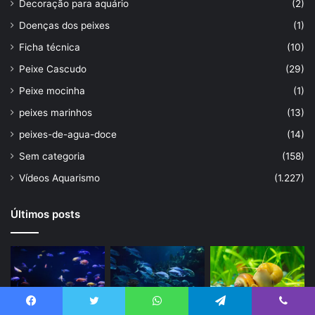
Decoração para aquário
(2)
Doenças dos peixes
(1)
Ficha técnica
(10)
Peixe Cascudo
(29)
Peixe mocinha
(1)
peixes marinhos
(13)
peixes-de-agua-doce
(14)
Sem categoria
(158)
Vídeos Aquarismo
(1.227)
Últimos posts
Facebook
Twitter
WhatsApp
Telegram
Viber