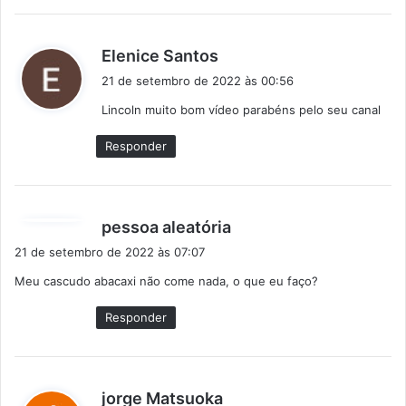
d
Elenice Santos
i
21 de setembro de 2022 às 00:56
s
Lincoln muito bom vídeo parabéns pelo seu canal
s
e
Responder
:
d
pessoa aleatória
i
21 de setembro de 2022 às 07:07
s
Meu cascudo abacaxi não come nada, o que eu faço?
s
e
Responder
:
d
jorge Matsuoka