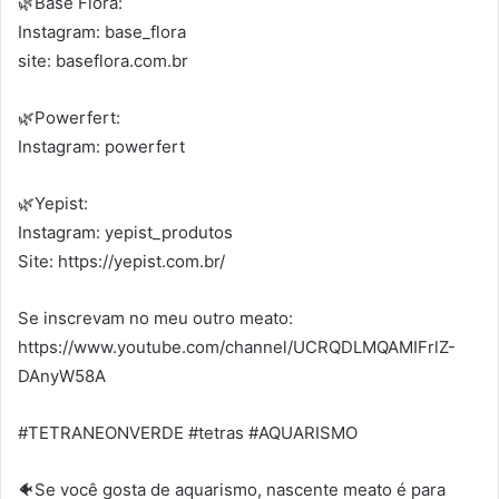
🌿Base Flora:
Instagram: base_flora
site: baseflora.com.br
🌿Powerfert:
Instagram: powerfert
🌿Yepist:
Instagram: yepist_produtos
Site: https://yepist.com.br/
Se inscrevam no meu outro meato:
https://www.youtube.com/channel/UCRQDLMQAMIFrlZ-
DAnyW58A
#TETRANEONVERDE #tetras #AQUARISMO
🐠Se você gosta de aquarismo, nascente meato é para