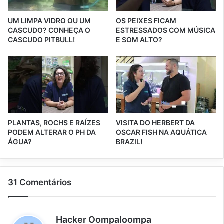
UM LIMPA VIDRO OU UM
OS PEIXES FICAM
CASCUDO? CONHEÇA O
ESTRESSADOS COM MÚSICA
CASCUDO PITBULL!
E SOM ALTO?
PLANTAS, ROCHS E RAÍZES
VISITA DO HERBERT DA
PODEM ALTERAR O PH DA
OSCAR FISH NA AQUÁTICA
ÁGUA?
BRAZIL!
31 Comentários
d
Hacker Oompaloompa