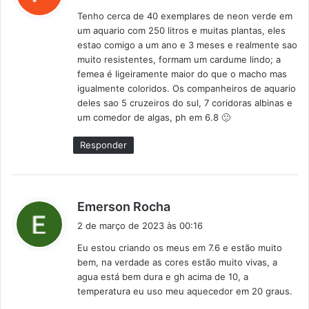
s
Tenho cerca de 40 exemplares de neon verde em
s
um aquario com 250 litros e muitas plantas, eles
e
estao comigo a um ano e 3 meses e realmente sao
:
muito resistentes, formam um cardume lindo; a
femea é ligeiramente maior do que o macho mas
igualmente coloridos. Os companheiros de aquario
deles sao 5 cruzeiros do sul, 7 coridoras albinas e
um comedor de algas, ph em 6.8 🙂
Responder
d
Emerson Rocha
i
2 de março de 2023 às 00:16
s
Eu estou criando os meus em 7.6 e estão muito
s
bem, na verdade as cores estão muito vivas, a
e
agua está bem dura e gh acima de 10, a
:
temperatura eu uso meu aquecedor em 20 graus.