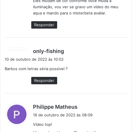
Eles mudam de cor conforme você muda a
:
iluminação, vou ver se gravo um vídeo do meu
aqua e mando para o misterbeta avaliar.
Responder
d
only-fishing
i
10 de outubro de 2022 às 10:02
s
Barbos com tetras séria possível ?
s
e
Responder
:
d
Philippe Matheus
i
16 de outubro de 2022 às 08:09
s
Vídeo top!
s