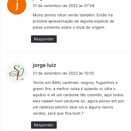
i
21 de setembro de 2022 às 07:59
s
Muito bonito néon verde também. Então na
s
próxima apresentação de alguma espécie de
e
peixe,comente sobre o local de origem.
:
Responder
d
jorge luiz
i
21 de setembro de 2022 às 10:02
s
Tenho em 84lts cardinais, negros, foguinhos e
s
green fire, a melhor coisa é quando vc olha o
e
aquário e vê um cardume tão colorido, aqui todos
:
eles nadam num cardume só, agora penso em por
um ramirezi electric blue coi e alguns neons
verdes, será que fica bom ?
Responder