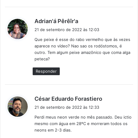
d
Adrian'á Pêrêîr'a
i
21 de setembro de 2022 às 12:03
s
Que peixe é esse do rabo vermelho que às vezes
s
aparece no vídeo? Nao sao os rodóstomos, é
e
outro. Tem algum peixe amazônico que coma alga
:
peteca?
Responder
d
César Eduardo Forastiero
i
21 de setembro de 2022 às 12:33
s
Perdi meus neon verde no mês passado. Deu ictio
s
mesmo com água em 28ºC e morreram todos os
e
neons em 2-3 dias.
: