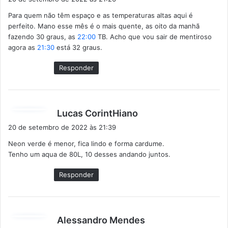
s
Para quem não têm espaço e as temperaturas altas aqui é
s
perfeito. Mano esse mês é o mais quente, as oito da manhã
e
fazendo 30 graus, as
22:00
TB. Acho que vou sair de mentiroso
:
agora as
21:30
está 32 graus.
Responder
d
Lucas CorintHiano
i
20 de setembro de 2022 às 21:39
s
Neon verde é menor, fica lindo e forma cardume.
s
Tenho um aqua de 80L, 10 desses andando juntos.
e
:
Responder
d
Alessandro Mendes