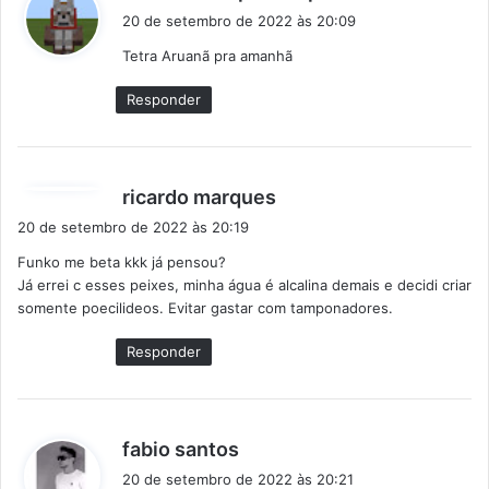
i
20 de setembro de 2022 às 20:09
s
Tetra Aruanã pra amanhã
s
e
Responder
:
d
ricardo marques
i
20 de setembro de 2022 às 20:19
s
Funko me beta kkk já pensou?
s
Já errei c esses peixes, minha água é alcalina demais e decidi criar
e
somente poecilideos. Evitar gastar com tamponadores.
:
Responder
d
fabio santos
i
20 de setembro de 2022 às 20:21