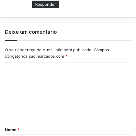
Responder
Deixe um comentário
O seu endereço de e-mail não será publicado.
Campos
obrigatórios são marcados com
*
C
o
m
e
n
t
á
Nome
*
r