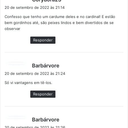
i
20 de setembro de 2022 às 21:14
s
Confesso que tenho um cardume deles e no cardinal! E estão
s
bem gordinhos até, são peixes lindos e bem divertidos de se
e
observar
:
Responder
d
Barbárvore
i
20 de setembro de 2022 às 21:24
s
Só vi vantagens em tê-los.
s
e
Responder
:
d
Barbárvore
i
20 de setembro de 2022 às 21:26