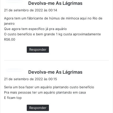
d
Devolva-me As Lágrimas
i
21 de setembro de 2022 às 00:14
s
Agora tem um fábricante de húmus de minhoca aqui no Rio de
s
janeiro
e
Que agora tem específico já pra aquário
:
O custo benefício e bem grande 1 kg custa aproximadamente
RS6.00
Responder
d
Devolva-me As Lágrimas
i
21 de setembro de 2022 às 00:15
s
Seria um boa fazer um aquário plantando custo benefício
s
Pra mais pessoas ter um aquário plantando em casa
e
E ficam top
:
Responder