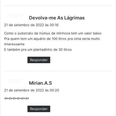
d
Devolva-me As Lágrimas
i
21 de setembro de 2022 às 00:16
s
Como o substrato de húmus de minhoca tem um valor baixo
s
Pra quem tem um aquário de 100 litros pra cima seria muito
e
interessante
:
E também pra um plantadinho de 30 litros
Responder
d
Mirian.A.S
i
21 de setembro de 2022 às 00:20
s
🐟🐟🐟🐟🐟🐟
s
e
Responder
: