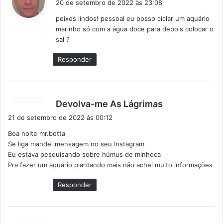
20 de setembro de 2022 às 23:08
s
peixes lindos! pessoal eu posso ciclar um aquário
s
marinho só com a água doce para depois colocar o
e
sal ?
:
Responder
d
Devolva-me As Lágrimas
i
21 de setembro de 2022 às 00:12
s
Boa noite mr.betta
s
Se liga mandei mensagem no seu Instagram
e
Eu estava pesquisando sobre húmus de minhoca
:
Pra fazer um aquário plantando mais não achei muito informações
Responder