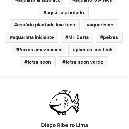
aquário plantado
aquário plantado low tech
aquarismo
aquarista iniciante
Mr. Betta
peixes
Peixes amazonicos
plantas low tech
tetra neon
tetra neon verde
Diego Ribeiro Lima