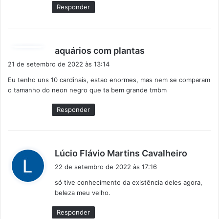
Responder
d
aquários com plantas
i
21 de setembro de 2022 às 13:14
s
Eu tenho uns 10 cardinais, estao enormes, mas nem se comparam
s
o tamanho do neon negro que ta bem grande tmbm
e
:
Responder
d
Lúcio Flávio Martins Cavalheiro
i
22 de setembro de 2022 às 17:16
s
só tive conhecimento da existência deles agora,
s
beleza meu velho.
e
:
Responder