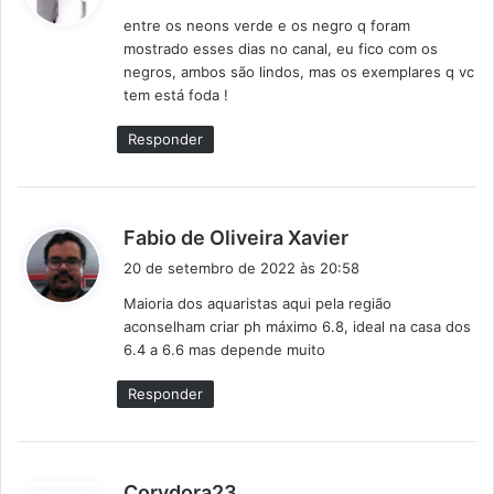
s
entre os neons verde e os negro q foram
s
mostrado esses dias no canal, eu fico com os
e
negros, ambos são lindos, mas os exemplares q vc
:
tem está foda !
Responder
d
Fabio de Oliveira Xavier
i
20 de setembro de 2022 às 20:58
s
Maioria dos aquaristas aqui pela região
s
aconselham criar ph máximo 6.8, ideal na casa dos
e
6.4 a 6.6 mas depende muito
:
Responder
d
Corydora23