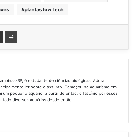
ixes
plantas low tech
est
Compartilhar via e-mail
Imprimir
Campinas-SP, é estudante de ciências biológicas. Adora
rincipalmente ler sobre o assunto. Começou no aquarismo em
 um pequeno aquário, a partir de então, o fascínio por esses
ntado diversos aquários desde então.