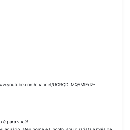
//www.youtube.com/channel/UCRQDLMQAMIFrlZ-
o é para você!
u aquário. Meu nome é Lincoln, sou quarista a mais de