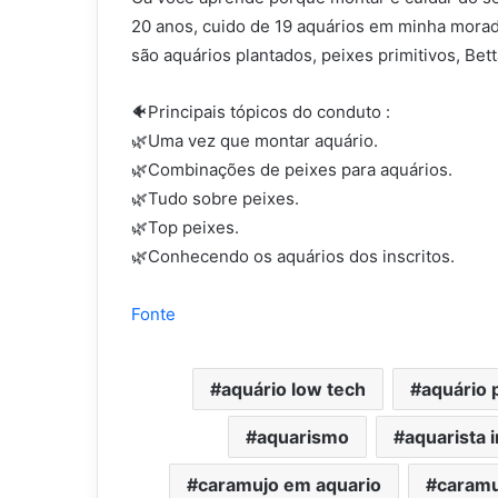
20 anos, cuido de 19 aquários em minha morad
são aquários plantados, peixes primitivos, Betta
🐠Principais tópicos do conduto :
🌿Uma vez que montar aquário.
🌿Combinações de peixes para aquários.
🌿Tudo sobre peixes.
🌿Top peixes.
🌿Conhecendo os aquários dos inscritos.
Fonte
aquário low tech
aquário 
aquarismo
aquarista i
caramujo em aquario
caramu