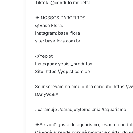
Tiktok: @conduto.mr.betta
🐠 NOSSOS PARCEIROS:
🌿Base Flora:
Instagram: base_flora
site: baseflora.com.br
🌿Yepist:
Instagram: yepist_produtos
Site: https://yepist.com.br/
Se inscrevam no meu outro conduto: https:
DAnyW58A
#caramujo #caraujotylomelania #aquarismo
🐠Se você gosta de aquarismo, levante condut
Cá você aprende porquê montar e cuidar do se