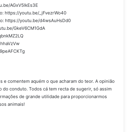
tu.be/AGxV5lkEs3E
: https://youtu.be/_jFvezrWo40
o: https://youtu.be/d4wsAuHsDd0
youtu.be/GkeV6CM1GdA
USqbnkMZ2LQ
jHhhaVzVw
7E9peAFCKTg
ês e comentem aquém o que acharam do teor. A opinião
 do conduto. Todos cá tem recta de sugerir, só assim
rmações de grande utilidade para proporcionarmos
sos animais!