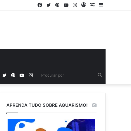
Facebook
Twitter
Pinterest
YouTube
Instagram
Entrar
Artigo
Barra
aleatório
Lateral
Facebook
Twitter
Pinterest
YouTube
Instagram
Procurar
por
APRENDA TUDO SOBRE AQUARISMO!