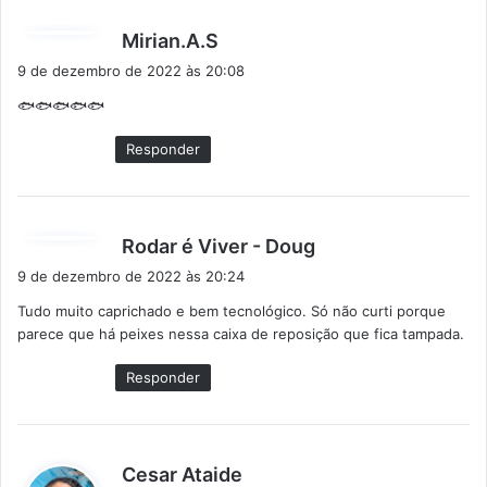
d
Mirian.A.S
i
9 de dezembro de 2022 às 20:08
s
🐟🐟🐟🐟🐟
s
e
Responder
:
d
Rodar é Viver - Doug
i
9 de dezembro de 2022 às 20:24
s
Tudo muito caprichado e bem tecnológico. Só não curti porque
s
parece que há peixes nessa caixa de reposição que fica tampada.
e
:
Responder
d
Cesar Ataide