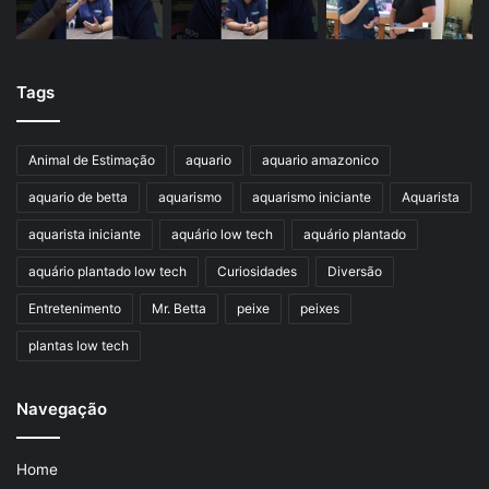
Tags
Animal de Estimação
aquario
aquario amazonico
aquario de betta
aquarismo
aquarismo iniciante
Aquarista
aquarista iniciante
aquário low tech
aquário plantado
aquário plantado low tech
Curiosidades
Diversão
Entretenimento
Mr. Betta
peixe
peixes
plantas low tech
Navegação
Home