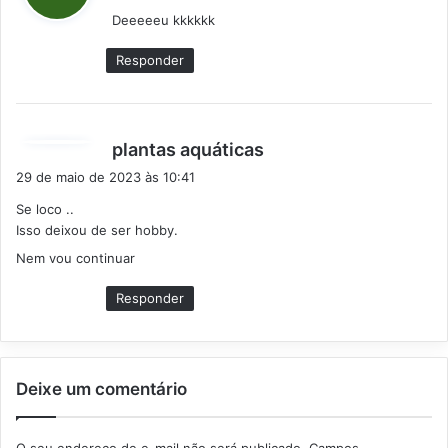
s
Deeeeeu kkkkkk
s
e
Responder
:
d
plantas aquáticas
i
29 de maio de 2023 às 10:41
s
Se loco ..
s
Isso deixou de ser hobby.
e
Nem vou continuar
:
Responder
Deixe um comentário