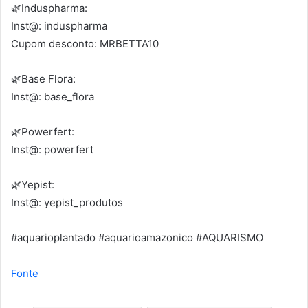
🌿Induspharma:
Inst@: induspharma
Cupom desconto: MRBETTA10
🌿Base Flora:
Inst@: base_flora
🌿Powerfert:
Inst@: powerfert
🌿Yepist:
Inst@: yepist_produtos
#aquarioplantado #aquarioamazonico #AQUARISMO
Fonte