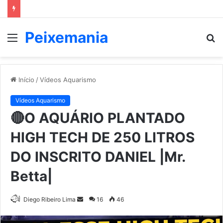
Peixemania
Menu
P
p
Início
/
Vídeos Aquarismo
Vídeos Aquarismo
🔴O AQUÁRIO PLANTADO
HIGH TECH DE 250 LITROS
DO INSCRITO DANIEL |Mr.
Betta|
Mande
Diego Ribeiro Lima
16
46
um
e-