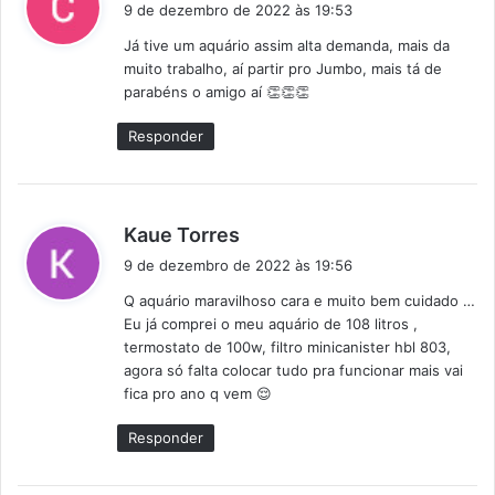
i
9 de dezembro de 2022 às 19:53
s
Já tive um aquário assim alta demanda, mais da
s
muito trabalho, aí partir pro Jumbo, mais tá de
e
parabéns o amigo aí 👏👏👏
:
Responder
d
Kaue Torres
i
9 de dezembro de 2022 às 19:56
s
Q aquário maravilhoso cara e muito bem cuidado …
s
Eu já comprei o meu aquário de 108 litros ,
e
termostato de 100w, filtro minicanister hbl 803,
:
agora só falta colocar tudo pra funcionar mais vai
fica pro ano q vem 😌
Responder