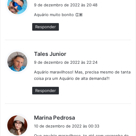
i
9 de dezembro de 2022 às 20:48
s
Aquário muito bonito 👏🏽
s
e
Responder
:
d
Tales Junior
i
9 de dezembro de 2022 às 22:24
s
Aquário maravilhoso! Mas, precisa mesmo de tanta
s
coisa pra um Aquário de alta demanda?!
e
:
Responder
d
Marina Pedrosa
i
10 de dezembro de 2022 às 00:33
s
Que aquário maravilhoso, to até com vergonha do