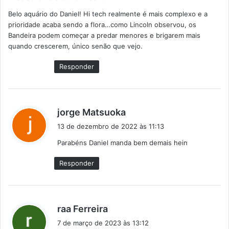
s
Belo aquário do Daniel! Hi tech realmente é mais complexo e a
s
prioridade acaba sendo a flora…como Lincoln observou, os
e
Bandeira podem começar a predar menores e brigarem mais
:
quando crescerem, único senão que vejo.
Responder
d
jorge Matsuoka
i
13 de dezembro de 2022 às 11:13
s
Parabéns Daniel manda bem demais hein
s
e
Responder
:
d
raa Ferreira
i
7 de março de 2023 às 13:12