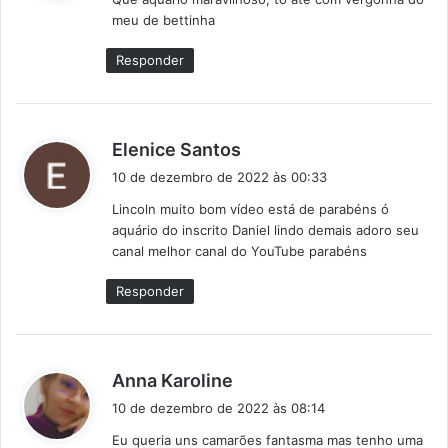
s
meu de bettinha
e
:
Responder
d
Elenice Santos
i
10 de dezembro de 2022 às 00:33
s
Lincoln muito bom vídeo está de parabéns ó
s
aquário do inscrito Daniel lindo demais adoro seu
e
canal melhor canal do YouTube parabéns
:
Responder
d
Anna Karoline
i
10 de dezembro de 2022 às 08:14
s
Eu queria uns camarões fantasma mas tenho uma
s