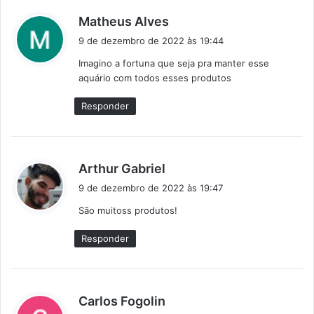
d
Matheus Alves
i
9 de dezembro de 2022 às 19:44
s
Imagino a fortuna que seja pra manter esse
s
aquário com todos esses produtos
e
:
Responder
d
Arthur Gabriel
i
9 de dezembro de 2022 às 19:47
s
São muitoss produtos!
s
e
Responder
:
d
Carlos Fogolin