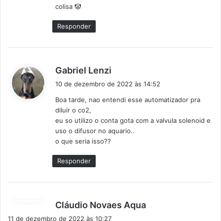
colisa 🤡
e
:
Responder
d
Gabriel Lenzi
i
10 de dezembro de 2022 às 14:52
s
Boa tarde, nao entendi esse automatizador pra
s
diluir o co2,
e
eu so utilizo o conta gota com a valvula solenoid e
:
uso o difusor no aquario..
o que seria isso??
Responder
d
Cláudio Novaes Aqua
i
11 de dezembro de 2022 às 10:27