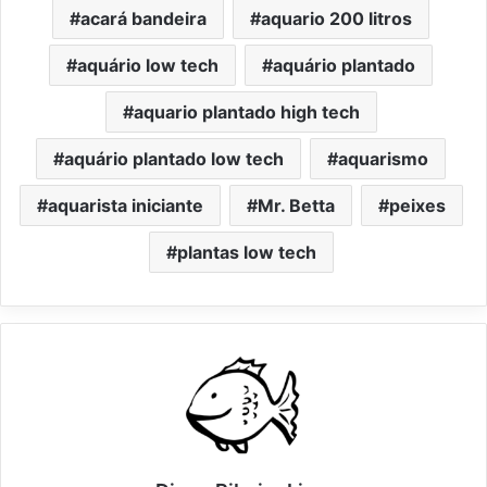
acará bandeira
aquario 200 litros
aquário low tech
aquário plantado
aquario plantado high tech
aquário plantado low tech
aquarismo
aquarista iniciante
Mr. Betta
peixes
plantas low tech