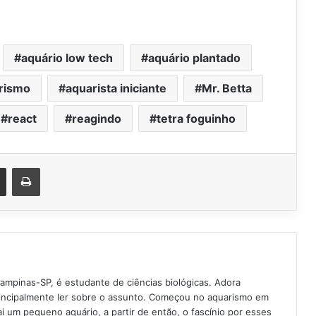
aquário low tech
aquário plantado
rismo
aquarista iniciante
Mr. Betta
react
reagindo
tetra foguinho
est
Compartilhar via e-mail
Imprimir
Campinas-SP, é estudante de ciências biológicas. Adora
rincipalmente ler sobre o assunto. Começou no aquarismo em
 um pequeno aquário, a partir de então, o fascínio por esses