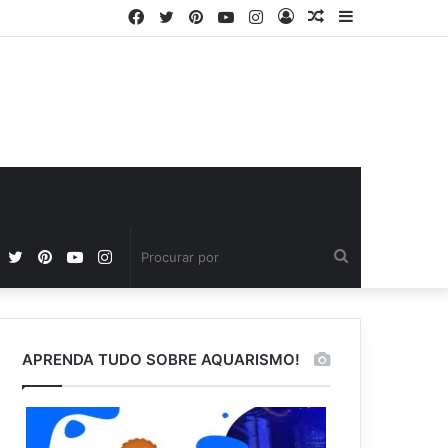
Facebook
Twitter
Pinterest
YouTube
Instagram
Entrar
Artigo
Barra
aleatório
Lateral
Facebook
Twitter
Pinterest
YouTube
Instagram
Procurar
por
APRENDA TUDO SOBRE AQUARISMO!