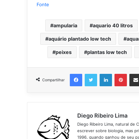
Fonte
ampularia
aquario 40 litros
aquário plantado low tech
aqua
peixes
plantas low tech
Facebook
Twitter
Linkedin
Pinter
Compartilhar
Diego Ribeiro Lima
Diego Ribeiro Lima, natural de 
escrever sobre biologia, mas p
1996, quando ganhou de seu pai