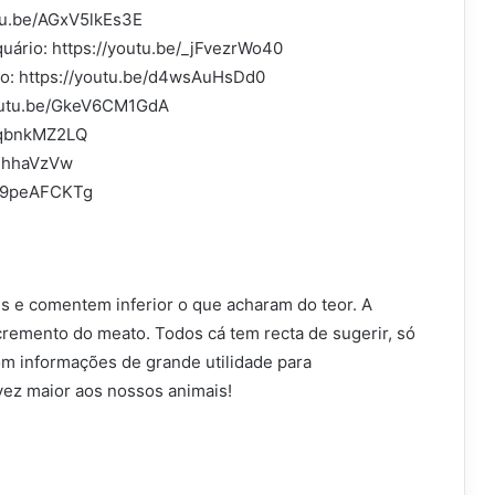
tu.be/AGxV5lkEs3E
uário: https://youtu.be/_jFvezrWo40
o: https://youtu.be/d4wsAuHsDd0
youtu.be/GkeV6CM1GdA
USqbnkMZ2LQ
jHhhaVzVw
7E9peAFCKTg
s e comentem inferior o que acharam do teor. A
cremento do meato. Todos cá tem recta de sugerir, só
m informações de grande utilidade para
ez maior aos nossos animais!