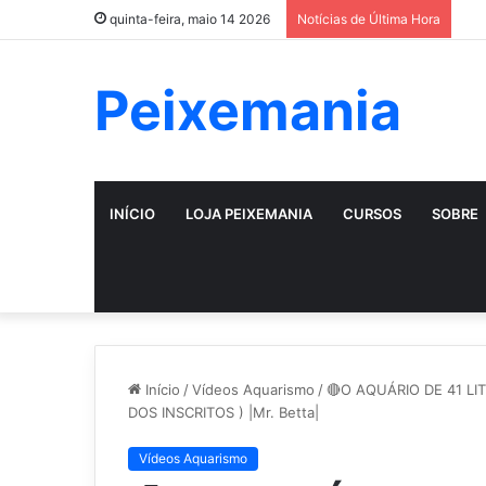
quinta-feira, maio 14 2026
Notícias de Última Hora
Peixemania
INÍCIO
LOJA PEIXEMANIA
CURSOS
SOBRE
Início
/
Vídeos Aquarismo
/
🔴O AQUÁRIO DE 41 L
DOS INSCRITOS ) |Mr. Betta|
Vídeos Aquarismo