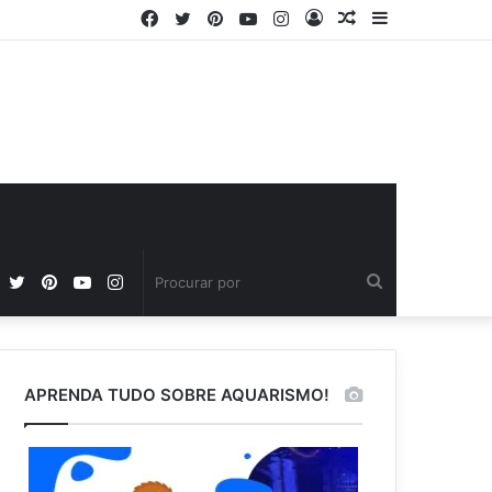
Facebook
Twitter
Pinterest
YouTube
Instagram
Entrar
Artigo
Barra
aleatório
Lateral
Facebook
Twitter
Pinterest
YouTube
Instagram
Procurar
por
APRENDA TUDO SOBRE AQUARISMO!