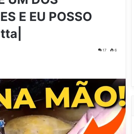
ES E EU POSSO
tta|
17
6