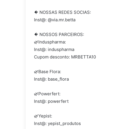
🐠 NOSSAS REDES SOCIAS:
Inst@: @via.mr.betta
🐠 NOSSOS PARCEIROS:
🌿Induspharma:
Inst@: induspharma
Cupom desconto: MRBETTA10
🌿Base Flora:
Inst@: base_flora
🌿Powerfert:
Inst@: powerfert
🌿Yepist:
Inst@: yepist_produtos