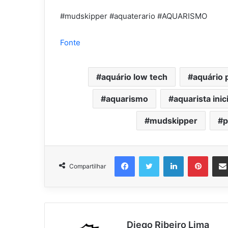
#mudskipper #aquaterario #AQUARISMO
Fonte
aquário low tech
aquário 
aquarismo
aquarista inic
mudskipper
p
Facebook
Twitter
Linkedin
Pinter
Compartilhar
Diego Ribeiro Lima