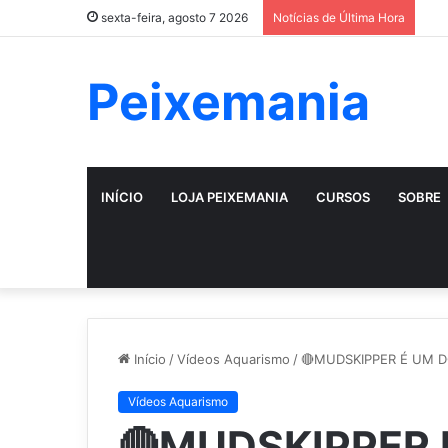
sexta-feira, agosto 7 2026
Notícias de Última Hora
Peixemania
INÍCIO
LOJA PEIXEMANIA
CURSOS
SOBRE
Início
/
Vídeos Aquarismo
/
🔴MUDSKIPPER É UM DO
Vídeos Aquarismo
🔴MUDSKIPPER 