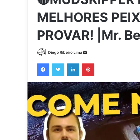
MELHORES PEIX
PROVAR! |Mr. Be
Mande
Diego Ribeiro Lima
um
Facebook
Twitter
Linkedin
Pinterest
e-
mail