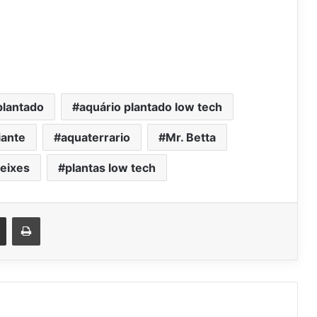
plantado
aquário plantado low tech
iante
aquaterrario
Mr. Betta
eixes
plantas low tech
est
Compartilhar via e-mail
Imprimir