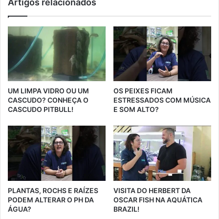
Artigos relacionados
UM LIMPA VIDRO OU UM
OS PEIXES FICAM
CASCUDO? CONHEÇA O
ESTRESSADOS COM MÚSICA
CASCUDO PITBULL!
E SOM ALTO?
PLANTAS, ROCHS E RAÍZES
VISITA DO HERBERT DA
PODEM ALTERAR O PH DA
OSCAR FISH NA AQUÁTICA
ÁGUA?
BRAZIL!