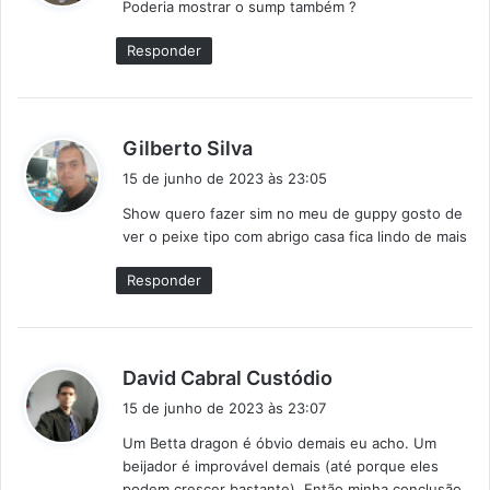
Poderia mostrar o sump também ?
s
e
Responder
:
d
Gilberto Silva
i
15 de junho de 2023 às 23:05
s
Show quero fazer sim no meu de guppy gosto de
s
ver o peixe tipo com abrigo casa fica lindo de mais
e
:
Responder
d
David Cabral Custódio
i
15 de junho de 2023 às 23:07
s
Um Betta dragon é óbvio demais eu acho. Um
s
beijador é improvável demais (até porque eles
e
podem crescer bastante). Então minha conclusão