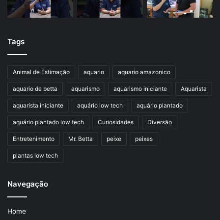
Tags
Animal de Estimação
aquario
aquario amazonico
aquario de betta
aquarismo
aquarismo iniciante
Aquarista
aquarista iniciante
aquário low tech
aquário plantado
aquário plantado low tech
Curiosidades
Diversão
Entretenimento
Mr. Betta
peixe
peixes
plantas low tech
Navegação
Home