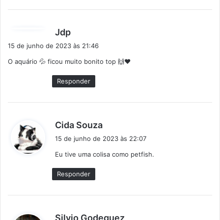
d
Jdp
i
15 de junho de 2023 às 21:46
s
O aquário 💦 ficou muito bonito top 🙌♥️
s
e
Responder
:
d
Cida Souza
i
15 de junho de 2023 às 22:07
s
Eu tive uma colisa como petfish.
s
e
Responder
:
d
Silvio Godeguez