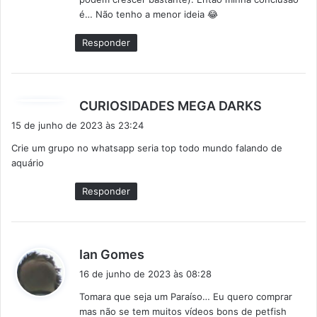
:
é… Não tenho a menor ideia 😂
Responder
d
CURIOSIDADES MEGA DARKS
i
15 de junho de 2023 às 23:24
s
Crie um grupo no whatsapp seria top todo mundo falando de
s
aquário
e
:
Responder
d
Ian Gomes
i
16 de junho de 2023 às 08:28
s
Tomara que seja um Paraíso… Eu quero comprar
s
mas não se tem muitos vídeos bons de petfish
e