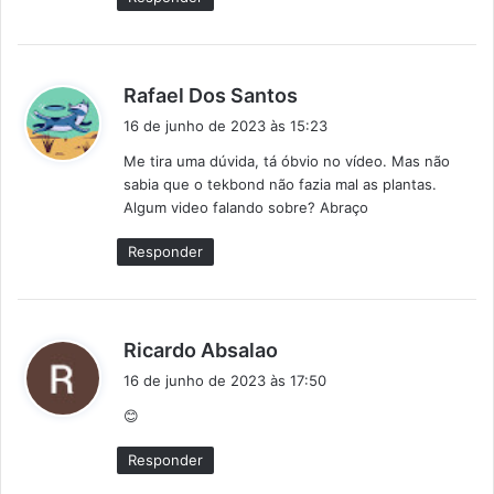
:
d
Rafael Dos Santos
i
16 de junho de 2023 às 15:23
s
Me tira uma dúvida, tá óbvio no vídeo. Mas não
s
sabia que o tekbond não fazia mal as plantas.
e
Algum video falando sobre? Abraço
:
Responder
d
Ricardo Absalao
i
16 de junho de 2023 às 17:50
s
😊
s
e
Responder
: