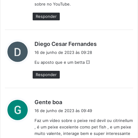
sobre no YouTube.
:
Responder
d
Diego Cesar Fernandes
i
16 de junho de 2023 às 09:28
s
Eu aposto que e um betta 💥
s
e
Responder
:
d
Gente boa
i
16 de junho de 2023 às 09:49
s
Faz um vídeo sobre o peixe red devil ou citrinellum
s
, é um peixe excelente como pet fish , e um peixe
e
muito valente, interage bem e super interessante
: