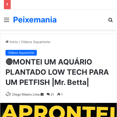
Peixemania
Menu
P
p
Início
/
Vídeos Aquarismo
Vídeos Aquarismo
🔴MONTEI UM AQUÁRIO
PLANTADO LOW TECH PARA
UM PETFISH |Mr. Betta|
Mande
Diego Ribeiro Lima
21
1
um
e-
mail