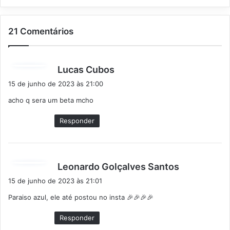
21 Comentários
d
Lucas Cubos
i
15 de junho de 2023 às 21:00
s
acho q sera um beta mcho
s
e
Responder
:
d
Leonardo Golçalves Santos
i
15 de junho de 2023 às 21:01
s
Paraiso azul, ele até postou no insta 🎉🎉🎉🎉
s
e
Responder
: