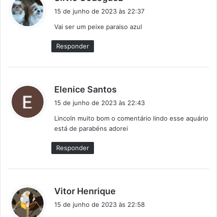
i
15 de junho de 2023 às 22:37
s
Vai ser um peixe paraiso azul
s
e
Responder
:
d
Elenice Santos
i
15 de junho de 2023 às 22:43
s
Lincoln muito bom o comentário lindo esse aquário
s
está de parabéns adorei
e
:
Responder
d
Vitor Henrique
i
15 de junho de 2023 às 22:58
s