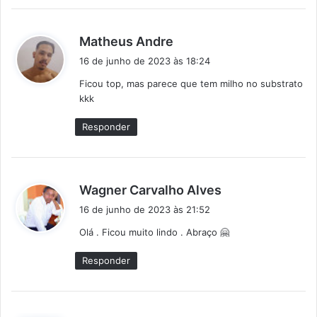
d
Matheus Andre
i
16 de junho de 2023 às 18:24
s
Ficou top, mas parece que tem milho no substrato
s
kkk
e
:
Responder
d
Wagner Carvalho Alves
i
16 de junho de 2023 às 21:52
s
Olá . Ficou muito lindo . Abraço 🤗
s
e
Responder
: