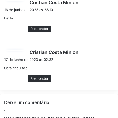
d
Cristian Costa Minion
i
16 de junho de 2023 às 23:10
s
Betta
s
e
Responder
:
d
Cristian Costa Minion
i
17 de junho de 2023 às 02:32
s
Cara ficou top
s
e
Responder
:
Deixe um comentário