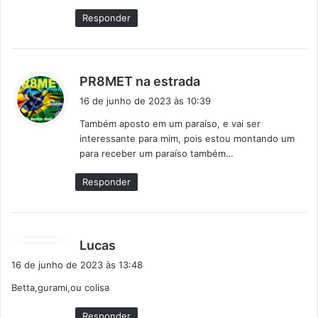
Responder
d
PR8MET na estrada
i
16 de junho de 2023 às 10:39
s
Também aposto em um paraíso, e vai ser
s
interessante para mim, pois estou montando um
e
para receber um paraíso também…
:
Responder
d
Lucas
i
16 de junho de 2023 às 13:48
s
Betta,gurami,ou colisa
s
e
Responder