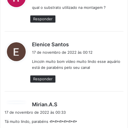
s
qual o substrato utilizado na montagem ?
s
e
Responder
:
d
Elenice Santos
i
17 de novembro de 2022 às 00:12
s
Lincoln muito bom vídeo muito lindo esse aquário
s
está de parabéns pelo seu canal
e
:
Responder
d
Mirian.A.S
i
17 de novembro de 2022 às 00:33
s
Tá muito lindo, parabéns 🐟🐟🐟🐟🐟🐟
s