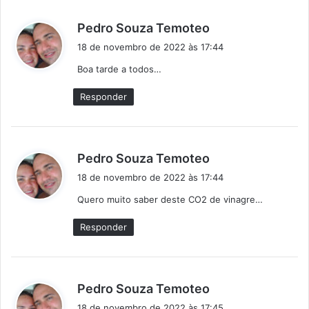
d
Pedro Souza Temoteo
i
18 de novembro de 2022 às 17:44
s
Boa tarde a todos…
s
e
Responder
:
d
Pedro Souza Temoteo
i
18 de novembro de 2022 às 17:44
s
Quero muito saber deste CO2 de vinagre…
s
e
Responder
:
d
Pedro Souza Temoteo
i
18 de novembro de 2022 às 17:45