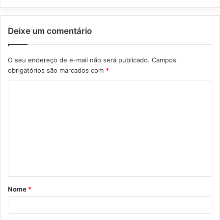
Deixe um comentário
O seu endereço de e-mail não será publicado.
Campos
obrigatórios são marcados com
*
C
o
m
e
n
t
á
Nome
*
r
i