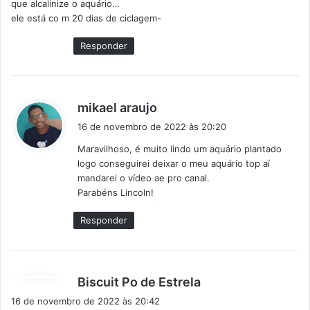
que alcalinize o aquário…
ele está co m 20 dias de ciclagem-
Responder
d
mikael araujo
i
16 de novembro de 2022 às 20:20
s
Maravilhoso, é muito lindo um aquário plantado
s
logo conseguirei deixar o meu aquário top aí
e
mandarei o vídeo ae pro canal.
:
Parabéns Lincoln!
Responder
d
Biscuit Po de Estrela
i
16 de novembro de 2022 às 20:42