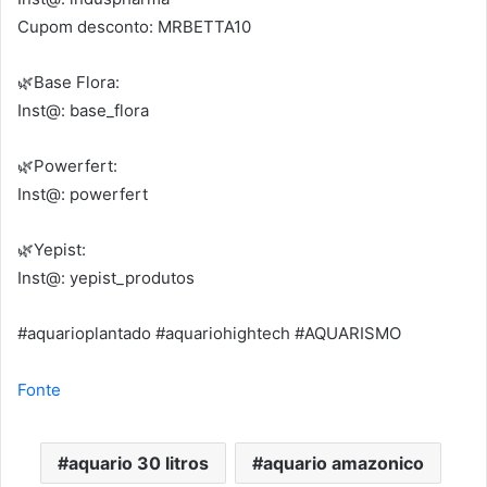
Cupom desconto: MRBETTA10
🌿Base Flora:
Inst@: base_flora
🌿Powerfert:
Inst@: powerfert
🌿Yepist:
Inst@: yepist_produtos
#aquarioplantado #aquariohightech #AQUARISMO
Fonte
aquario 30 litros
aquario amazonico