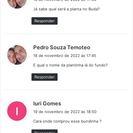
s
Já sabe qual será a planta no Buda?
s
e
Responder
:
d
Pedro Souza Temoteo
i
18 de novembro de 2022 às 17:45
s
E qual o nome da plantinha lá do fundo?
s
e
Responder
:
d
Iuri Gomes
i
19 de novembro de 2022 às 18:50
s
Cara onde comprou esse bundinha ?
s
e