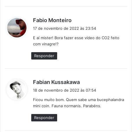
d
Fabio Monteiro
i
17 de novembro de 2022 às 23:54
s
E aí mister! Bora fazer esse vídeo do CO2 feito
s
com vinagre!?
e
:
Responder
d
Fabian Kussakawa
i
18 de novembro de 2022 às 07:54
s
Ficou muito bom. Quem sabe uma bucephalandra
s
mini coin. Fauna normanis. Parabéns.
e
:
Responder