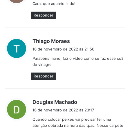
Cara, que aquário lindo!!
s
e
Responder
:
d
Thiago Moraes
i
16 de novembro de 2022 às 21:50
s
Parabéns mano, faz o vídeo como se faz esse co2
s
de vinagre
e
:
Responder
d
Douglas Machado
i
16 de novembro de 2022 às 23:17
s
Quando colocar peixes vai precisar ter uma
s
atenção dobrada na hora das tpas. Nesse carpete
e