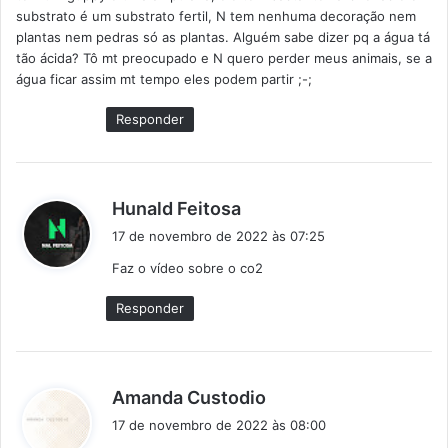
substrato é um substrato fertil, N tem nenhuma decoração nem
plantas nem pedras só as plantas. Alguém sabe dizer pq a água tá
tão ácida? Tô mt preocupado e N quero perder meus animais, se a
água ficar assim mt tempo eles podem partir ;-;
Responder
d
Hunald Feitosa
i
17 de novembro de 2022 às 07:25
s
Faz o vídeo sobre o co2
s
e
Responder
:
d
Amanda Custodio
i
17 de novembro de 2022 às 08:00
s