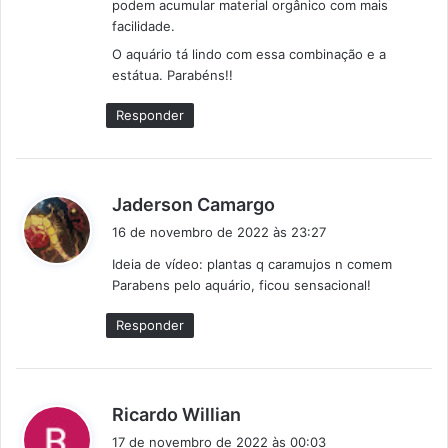
podem acumular material orgânico com mais
:
facilidade.
O aquário tá lindo com essa combinação e a
estátua. Parabéns!!
Responder
d
Jaderson Camargo
i
16 de novembro de 2022 às 23:27
s
Ideia de vídeo: plantas q caramujos n comem
s
Parabens pelo aquário, ficou sensacional!
e
:
Responder
d
Ricardo Willian
i
17 de novembro de 2022 às 00:03