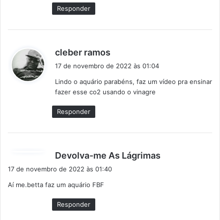
e
Responder
:
d
cleber ramos
i
17 de novembro de 2022 às 01:04
s
Lindo o aquário parabéns, faz um vídeo pra ensinar
s
fazer esse co2 usando o vinagre
e
:
Responder
d
Devolva-me As Lágrimas
i
17 de novembro de 2022 às 01:40
s
Aí me.betta faz um aquário FBF
s
e
Responder
: