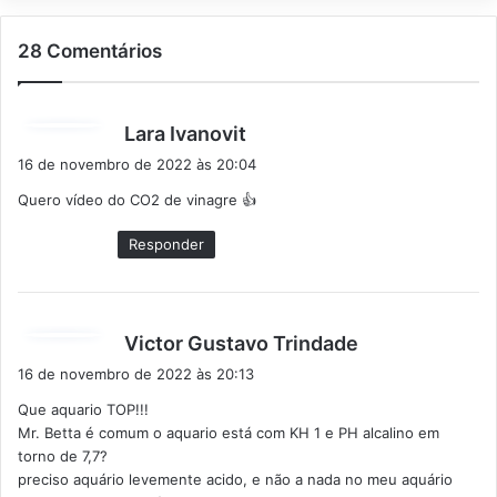
28 Comentários
d
Lara Ivanovit
i
16 de novembro de 2022 às 20:04
s
Quero vídeo do CO2 de vinagre 👍
s
e
Responder
:
d
Victor Gustavo Trindade
i
16 de novembro de 2022 às 20:13
s
Que aquario TOP!!!
s
Mr. Betta é comum o aquario está com KH 1 e PH alcalino em
e
torno de 7,7?
:
preciso aquário levemente acido, e não a nada no meu aquário