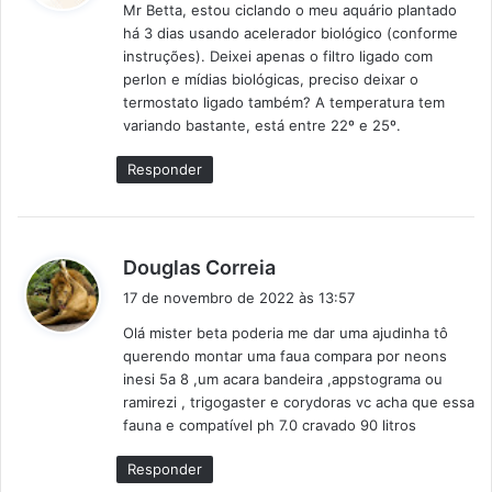
Mr Betta, estou ciclando o meu aquário plantado
s
há 3 dias usando acelerador biológico (conforme
e
instruções). Deixei apenas o filtro ligado com
:
perlon e mídias biológicas, preciso deixar o
termostato ligado também? A temperatura tem
variando bastante, está entre 22º e 25º.
Responder
d
Douglas Correia
i
17 de novembro de 2022 às 13:57
s
Olá mister beta poderia me dar uma ajudinha tô
s
querendo montar uma faua compara por neons
e
inesi 5a 8 ,um acara bandeira ,appstograma ou
:
ramirezi , trigogaster e corydoras vc acha que essa
fauna e compatível ph 7.0 cravado 90 litros
Responder