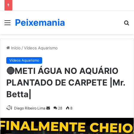
Peixemania
Menu
P
p
Início
/
Vídeos Aquarismo
Vídeos Aquarismo
🔴METI ÁGUA NO AQUÁRIO
PLANTADO DE CARPETE |Mr.
Betta|
Mande
Diego Ribeiro Lima
28
8
um
e-
mail