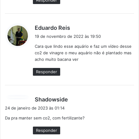
Responder
:
d
Eduardo Reis
i
19 de novembro de 2022 às 19:50
s
Cara que lindo esse aquário e faz um vídeo desse
s
co2 de vinagre o meu aquário não é plantado mas
e
acho muito bacana ver
:
Responder
d
Shadowside
i
24 de janeiro de 2023 às 01:14
s
Da pra manter sem co2, com fertilizante?
s
e
Responder
: