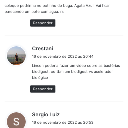
s
coloque pedrinha no potinho do buga. Agata Azul. Vai ficar
s
parecendo um pote com agua. rs
e
:
Responder
d
Crestani
i
16 de novembro de 2022 às 20:44
s
Lincon poderia fazer um vídeo sobre as bactérias
s
biodigest, ou tbm um biodigest vs acelerador
e
biológico
:
Responder
d
Sergio Luiz
i
16 de novembro de 2022 às 20:53
s