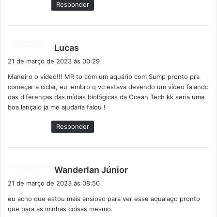
Responder
d
Lucas
i
21 de março de 2023 às 00:29
s
Maneiro o vídeo!!! MR to com um aquário com Sump pronto pra
s
começar a ciclar, eu lembro q vc estava devendo um vídeo falando
e
das diferenças das mídias biológicas da Ocean Tech kk seria uma
:
boa lançalo ja me ajudaria falou !
Responder
d
Wanderlan Júnior
i
21 de março de 2023 às 08:50
s
eu acho que estou mais ansioso para ver esse aqualago pronto
s
que para as minhas coisas mesmo.
e