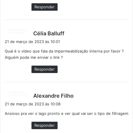
:
Responder
d
Célia Balluff
i
21 de março de 2023 às 10:01
s
Qual é o vídeo que fala da impermeabilização interna por favor ?
s
Alguém pode me enviar o link ?
e
:
Responder
d
Alexandre Filho
i
21 de março de 2023 às 10:08
s
Ansioso pra ver o lago pronto e ver qual vai ser o tipo de filtragem
s
e
Responder
: