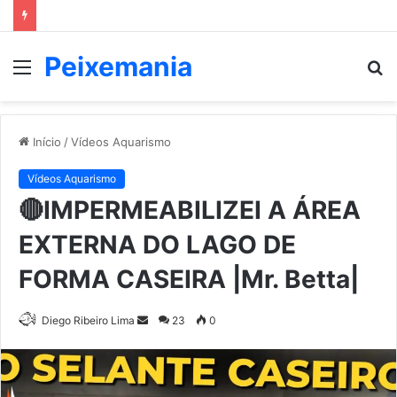
Peixemania
Menu
P
p
Início
/
Vídeos Aquarismo
Vídeos Aquarismo
🔴IMPERMEABILIZEI A ÁREA
EXTERNA DO LAGO DE
FORMA CASEIRA |Mr. Betta|
Mande
Diego Ribeiro Lima
23
0
um
e-
mail