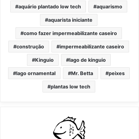
aquário plantado low tech
aquarismo
aquarista iniciante
como fazer impermeabilizante caseiro
construção
impermeabilizante caseiro
Kinguio
lago de kinguio
lago ornamental
Mr. Betta
peixes
plantas low tech