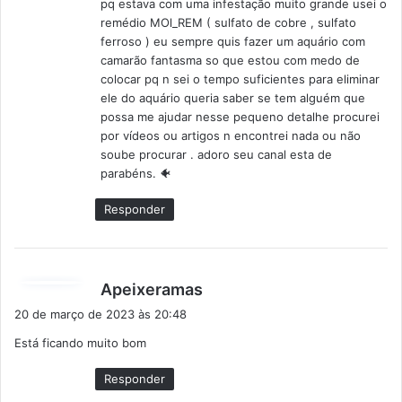
pq estava com uma infestação muito grande usei o
:
remédio MOl_REM ( sulfato de cobre , sulfato
ferroso ) eu sempre quis fazer um aquário com
camarão fantasma so que estou com medo de
colocar pq n sei o tempo suficientes para eliminar
ele do aquário queria saber se tem alguém que
possa me ajudar nesse pequeno detalhe procurei
por vídeos ou artigos n encontrei nada ou não
soube procurar . adoro seu canal esta de
parabéns. 🐠
Responder
d
Apeixeramas
i
20 de março de 2023 às 20:48
s
Está ficando muito bom
s
e
Responder
: