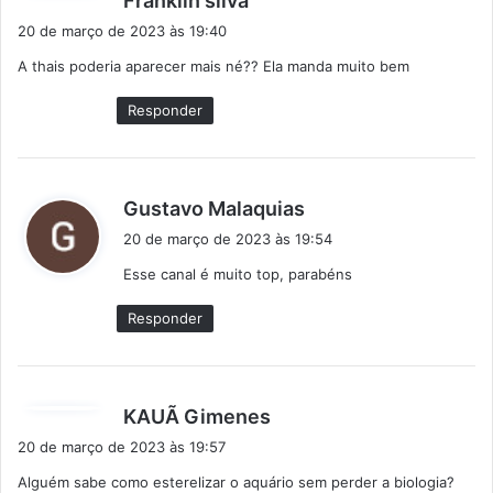
Franklin silva
i
20 de março de 2023 às 19:40
s
A thais poderia aparecer mais né?? Ela manda muito bem
s
e
Responder
:
d
Gustavo Malaquias
i
20 de março de 2023 às 19:54
s
Esse canal é muito top, parabéns
s
e
Responder
:
d
KAUÃ Gimenes
i
20 de março de 2023 às 19:57
s
Alguém sabe como esterelizar o aquário sem perder a biologia?
s