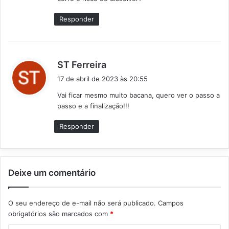
e
:
Responder
d
ST Ferreira
i
17 de abril de 2023 às 20:55
s
Vai ficar mesmo muito bacana, quero ver o passo a
s
passo e a finalização!!!
e
:
Responder
Deixe um comentário
O seu endereço de e-mail não será publicado.
Campos
obrigatórios são marcados com
*