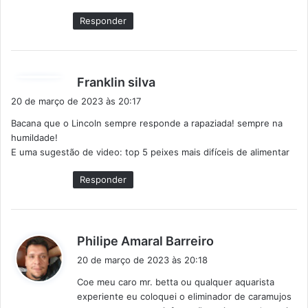
e
Responder
:
d
Franklin silva
i
20 de março de 2023 às 20:17
s
Bacana que o Lincoln sempre responde a rapaziada! sempre na
s
humildade!
e
E uma sugestão de video: top 5 peixes mais difíceis de alimentar
:
Responder
d
Philipe Amaral Barreiro
i
20 de março de 2023 às 20:18
s
Coe meu caro mr. betta ou qualquer aquarista
s
experiente eu coloquei o eliminador de caramujos
e