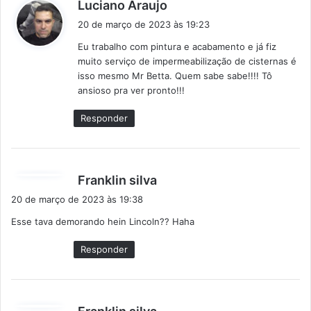
d
Luciano Araujo
i
20 de março de 2023 às 19:23
s
Eu trabalho com pintura e acabamento e já fiz
s
muito serviço de impermeabilização de cisternas é
e
isso mesmo Mr Betta. Quem sabe sabe!!!! Tô
:
ansioso pra ver pronto!!!
Responder
d
Franklin silva
i
20 de março de 2023 às 19:38
s
Esse tava demorando hein Lincoln?? Haha
s
e
Responder
:
d