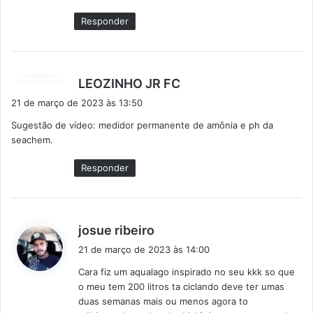
:
Responder
d
LEOZINHO JR FC
i
21 de março de 2023 às 13:50
s
Sugestão de vídeo: medidor permanente de amônia e ph da
s
seachem.
e
:
Responder
d
josue ribeiro
i
21 de março de 2023 às 14:00
s
Cara fiz um aqualago inspirado no seu kkk so que
s
o meu tem 200 litros ta ciclando deve ter umas
e
duas semanas mais ou menos agora to
: