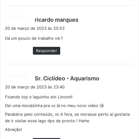
d
ricardo marques
i
20 de março de 2023 às 20:53
s
Dá um pouco de trabalho né.?
s
e
Responder
:
d
Sr. Ciclídeo - Aquarismo
i
20 de março de 2023 às 23:40
s
Ficando top o laguinho ein Linconl!
s
Dei uma moralzinha pra vc lá no meu novo vídeo 😘
e
:
Parabéns pelo conteúdo, vc é fera, se morasse perto aí gostaria
de ir visitar esse lago dps de pronto ! Hehe
Abração!