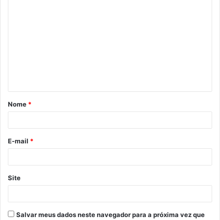
C
o
m
e
n
t
á
Nome
*
r
i
o
E-mail
*
*
Site
Salvar meus dados neste navegador para a próxima vez que