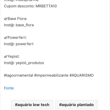
Cupom desconto: MRBETTA10
🌿Base Flora:
Inst@: base_flora
🌿Powerfert:
Inst@: powerfert
🌿Yepist:
Inst@: yepist_produtos
#lagoornamental #impermeabilizante #AQUARISMO
Fonte
aquário low tech
aquário plantado