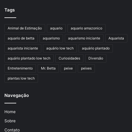
Tags
Animal de Estimação
aquario
aquario amazonico
aquario de betta
aquarismo
aquarismo iniciante
Aquarista
aquarista iniciante
aquário low tech
aquário plantado
aquário plantado low tech
Curiosidades
Diversão
Entretenimento
Mr. Betta
peixe
peixes
plantas low tech
Navegação
Home
Sobre
Contato