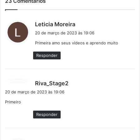
23 Comentários
d
Leticia Moreira
i
20 de março de 2023 às 19:06
s
Primeira amo seus vídeos e aprendo muito
s
e
Responder
:
d
Riva_Stage2
i
20 de março de 2023 às 19:06
s
Primeiro
s
e
Responder
: