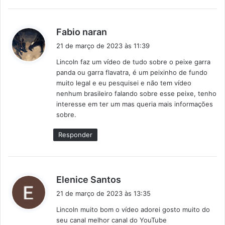
d
Fabio naran
i
21 de março de 2023 às 11:39
s
Lincoln faz um vídeo de tudo sobre o peixe garra
s
panda ou garra flavatra, é um peixinho de fundo
e
muito legal e eu pesquisei e não tem vídeo
:
nenhum brasileiro falando sobre esse peixe, tenho
interesse em ter um mas queria mais informações
sobre.
Responder
d
Elenice Santos
i
21 de março de 2023 às 13:35
s
Lincoln muito bom o vídeo adorei gosto muito do
s
seu canal melhor canal do YouTube
e