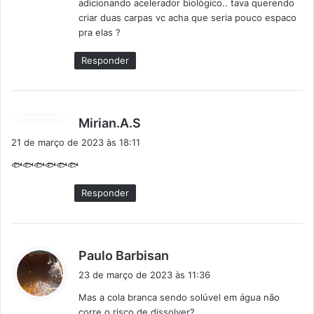
adicionando acelerador biológico.. tava querendo
criar duas carpas vc acha que seria pouco espaco
pra elas ?
Responder
d
Mirian.A.S
i
21 de março de 2023 às 18:11
s
🐟🐟🐟🐟🐟🐟
s
e
Responder
:
d
Paulo Barbisan
i
23 de março de 2023 às 11:36
s
Mas a cola branca sendo solúvel em água não
s
corre o risco de dissolver?