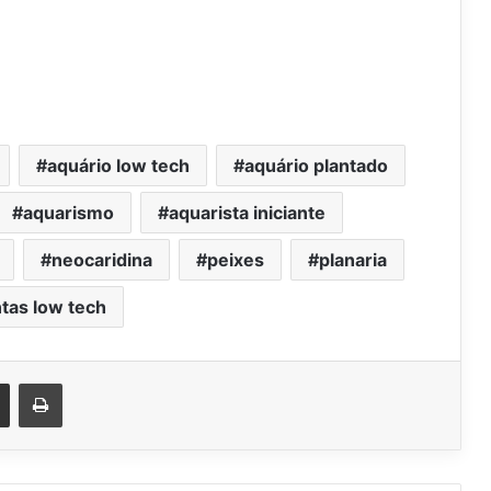
aquário low tech
aquário plantado
aquarismo
aquarista iniciante
neocaridina
peixes
planaria
ntas low tech
est
Compartilhar via e-mail
Imprimir