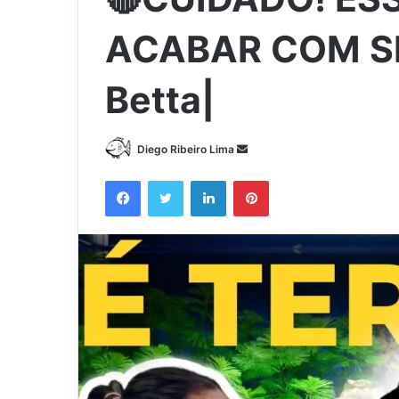
ACABAR COM SE
Betta|
Mande
Diego Ribeiro Lima
um
Facebook
Twitter
Linkedin
Pinterest
e-
mail