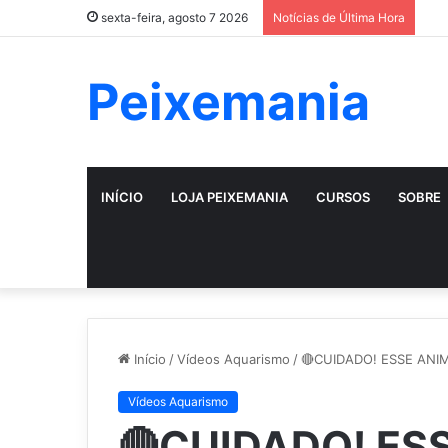
sexta-feira, agosto 7 2026
Notícias de Última Hora
Peixemania
INÍCIO
LOJA PEIXEMANIA
CURSOS
SOBRE
Início
/
Vídeos Aquarismo
/
🔴CUIDADO! ESSE ANIM
Vídeos Aquarismo
🔴CUIDADO! ES