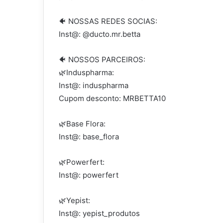
🐠 NOSSAS REDES SOCIAS:
Inst@: @ducto.mr.betta
🐠 NOSSOS PARCEIROS:
🌿Induspharma:
Inst@: induspharma
Cupom desconto: MRBETTA10
🌿Base Flora:
Inst@: base_flora
🌿Powerfert:
Inst@: powerfert
🌿Yepist:
Inst@: yepist_produtos