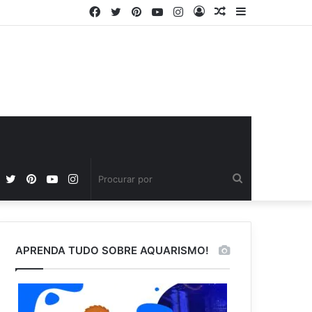
Facebook
Twitter
Pinterest
YouTube
Instagram
Entrar
Artigo
Barra
aleatório
Lateral
Facebook
Twitter
Pinterest
YouTube
Instagram
Procurar
por
APRENDA TUDO SOBRE AQUARISMO!