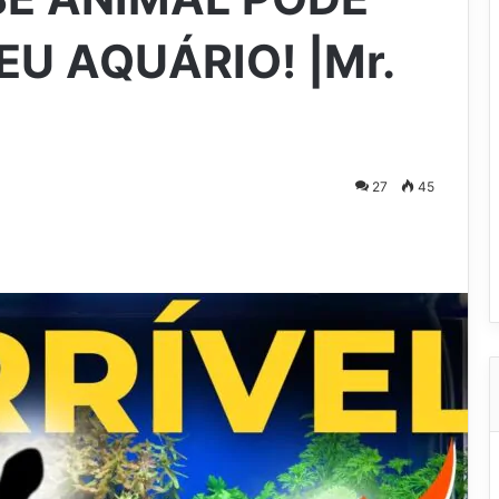
U AQUÁRIO! |Mr.
27
45