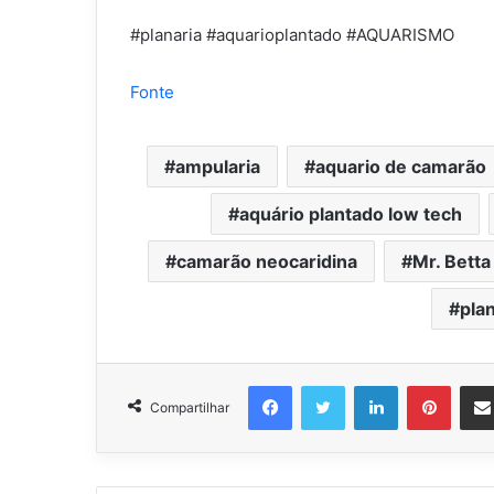
#planaria #aquarioplantado #AQUARISMO
Fonte
ampularia
aquario de camarão
aquário plantado low tech
camarão neocaridina
Mr. Betta
pla
Facebook
Twitter
Linkedin
Pinter
Compartilhar