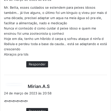
s
Mr. Betta, esses cuidados se estendem para peixes idosos
s
também… já tive alguns, o último foi um kinguio q viveu por mais d
e
uma década, precisei adaptar um aqua na meia água só pra ele,
:
facilitar a alimentação, nado e medicação
Nunca vi conteúdo d como cuidar d peixe idoso e quem me
ensinou foi uma zootecnista q conheci
Hoje em dia, tenho um híbrido d carpa q sofreu ataque d ninfa d
libélula e perdeu toda a base da cauda… está se adaptando e está
crescendo
Abraços pra tds
Responder
d
Mirian.A.S
i
24 de março de 2023 às 20:58
s
🐟🐟🐟🐟🐟🐟
s
e