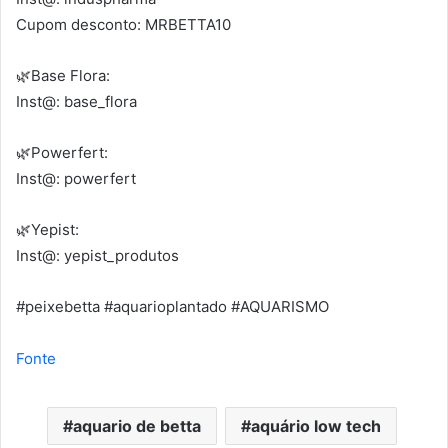
Cupom desconto: MRBETTA10
🌿Base Flora:
Inst@: base_flora
🌿Powerfert:
Inst@: powerfert
🌿Yepist:
Inst@: yepist_produtos
#peixebetta #aquarioplantado #AQUARISMO
Fonte
aquario de betta
aquário low tech