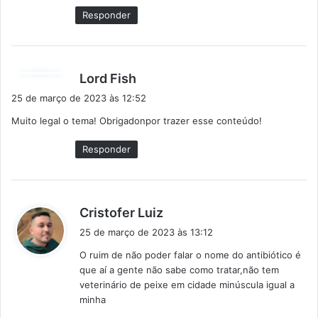
e
Responder
:
d
Lord Fish
i
25 de março de 2023 às 12:52
s
Muito legal o tema! Obrigadonpor trazer esse conteúdo!
s
e
Responder
:
d
Cristofer Luiz
i
25 de março de 2023 às 13:12
s
O ruim de não poder falar o nome do antibiótico é
s
que aí a gente não sabe como tratar,não tem
e
veterinário de peixe em cidade minúscula igual a
:
minha