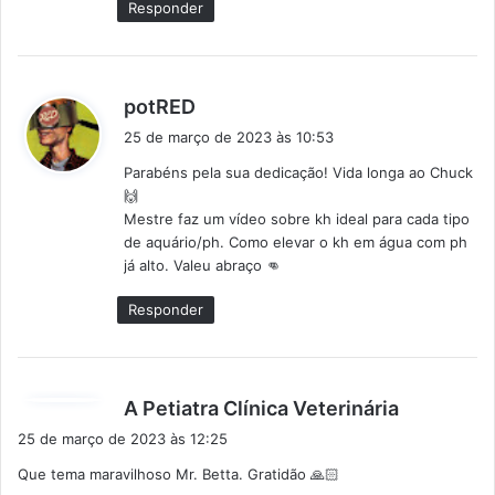
Responder
:
d
potRED
i
25 de março de 2023 às 10:53
s
Parabéns pela sua dedicação! Vida longa ao Chuck
s
🙌
e
Mestre faz um vídeo sobre kh ideal para cada tipo
:
de aquário/ph. Como elevar o kh em água com ph
já alto. Valeu abraço 👊
Responder
d
A Petiatra Clínica Veterinária
i
25 de março de 2023 às 12:25
s
Que tema maravilhoso Mr. Betta. Gratidão 🙏🏻
s