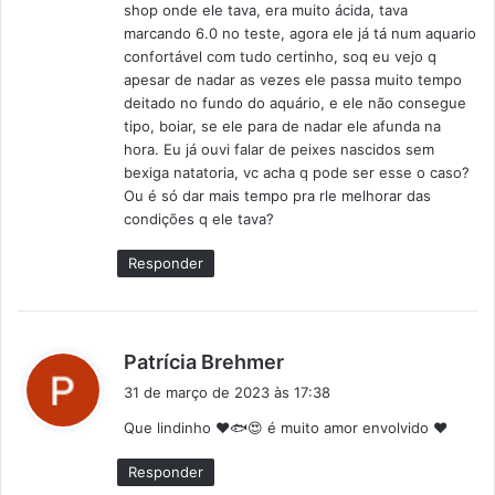
shop onde ele tava, era muito ácida, tava
marcando 6.0 no teste, agora ele já tá num aquario
confortável com tudo certinho, soq eu vejo q
apesar de nadar as vezes ele passa muito tempo
deitado no fundo do aquário, e ele não consegue
tipo, boiar, se ele para de nadar ele afunda na
hora. Eu já ouvi falar de peixes nascidos sem
bexiga natatoria, vc acha q pode ser esse o caso?
Ou é só dar mais tempo pra rle melhorar das
condições q ele tava?
Responder
d
Patrícia Brehmer
i
31 de março de 2023 às 17:38
s
Que lindinho ❤🐟😍 é muito amor envolvido ❤
s
e
Responder
: