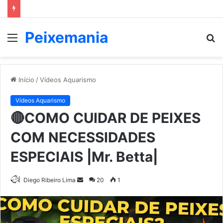
Peixemania
Menu
P
p
Início
/
Vídeos Aquarismo
Vídeos Aquarismo
🔴COMO CUIDAR DE PEIXES
COM NECESSIDADES
ESPECIAIS |Mr. Betta|
Mande
Diego Ribeiro Lima
20
1
um
e-
mail