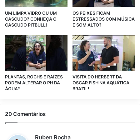
UM LIMPA VIDRO OU UM
OS PEIXES FICAM
CASCUDO? CONHEÇA O
ESTRESSADOS COM MÚSICA
CASCUDO PITBULL!
E SOM ALTO?
PLANTAS, ROCHS E RAÍZES
VISITA DO HERBERT DA
PODEM ALTERAR O PH DA
OSCAR FISH NA AQUÁTICA
ÁGUA?
BRAZIL!
20 Comentários
d
Ruben Rocha