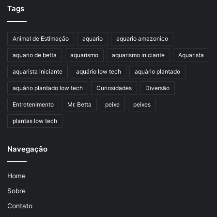
Tags
Animal de Estimação
aquario
aquario amazonico
aquario de betta
aquarismo
aquarismo iniciante
Aquarista
aquarista iniciante
aquário low tech
aquário plantado
aquário plantado low tech
Curiosidades
Diversão
Entretenimento
Mr. Betta
peixe
peixes
plantas low tech
Navegação
Home
Sobre
Contato