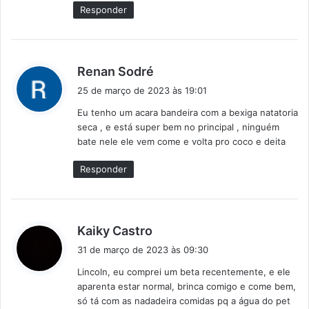
Responder
d
Renan Sodré
i
25 de março de 2023 às 19:01
s
Eu tenho um acara bandeira com a bexiga natatoria
s
seca , e está super bem no principal , ninguém
e
bate nele ele vem come e volta pro coco e deita
:
Responder
d
Kaiky Castro
i
31 de março de 2023 às 09:30
s
Lincoln, eu comprei um beta recentemente, e ele
s
aparenta estar normal, brinca comigo e come bem,
e
só tá com as nadadeira comidas pq a água do pet
: