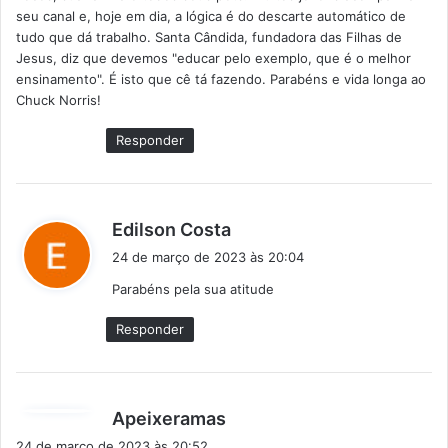
e
seu canal e, hoje em dia, a lógica é do descarte automático de
:
tudo que dá trabalho. Santa Cândida, fundadora das Filhas de
Jesus, diz que devemos "educar pelo exemplo, que é o melhor
ensinamento". É isto que cê tá fazendo. Parabéns e vida longa ao
Chuck Norris!
Responder
d
Edilson Costa
i
24 de março de 2023 às 20:04
s
Parabéns pela sua atitude
s
e
Responder
:
d
Apeixeramas
i
24 de março de 2023 às 20:52