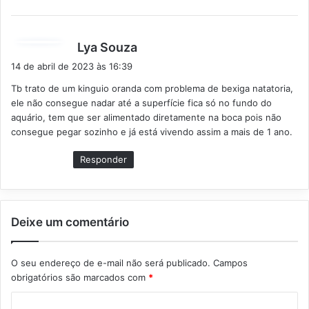
d
Lya Souza
i
14 de abril de 2023 às 16:39
s
Tb trato de um kinguio oranda com problema de bexiga natatoria,
s
ele não consegue nadar até a superfície fica só no fundo do
e
aquário, tem que ser alimentado diretamente na boca pois não
:
consegue pegar sozinho e já está vivendo assim a mais de 1 ano.
Responder
Deixe um comentário
O seu endereço de e-mail não será publicado.
Campos
obrigatórios são marcados com
*
C