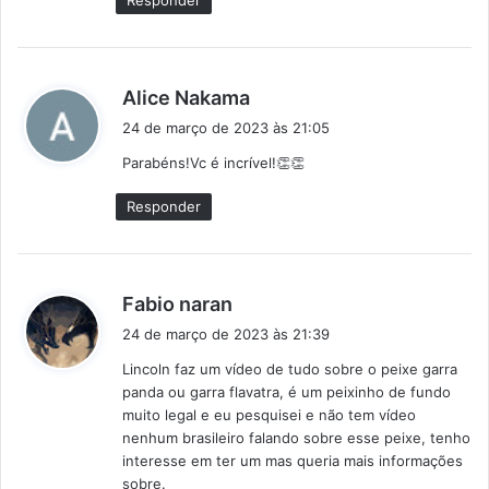
Responder
:
d
Alice Nakama
i
24 de março de 2023 às 21:05
s
Parabéns!Vc é incrível!👏👏
s
e
Responder
:
d
Fabio naran
i
24 de março de 2023 às 21:39
s
Lincoln faz um vídeo de tudo sobre o peixe garra
s
panda ou garra flavatra, é um peixinho de fundo
e
muito legal e eu pesquisei e não tem vídeo
:
nenhum brasileiro falando sobre esse peixe, tenho
interesse em ter um mas queria mais informações
sobre.