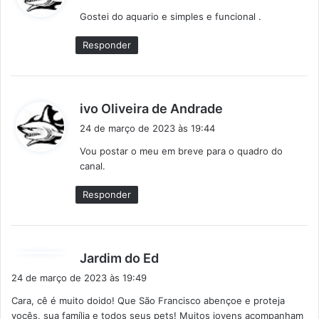
s
Gostei do aquario e simples e funcional .
s
e
Responder
:
d
ivo Oliveira de Andrade
i
24 de março de 2023 às 19:44
s
Vou postar o meu em breve para o quadro do
s
canal.
e
:
Responder
d
Jardim do Ed
i
24 de março de 2023 às 19:49
s
Cara, cê é muito doido! Que São Francisco abençoe e proteja
s
vocês, sua família e todos seus pets! Muitos jovens acompanham