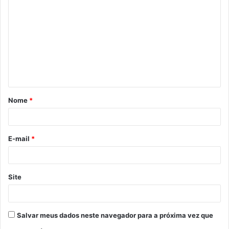
o
m
e
n
t
á
Nome
*
r
i
o
E-mail
*
*
Site
Salvar meus dados neste navegador para a próxima vez que