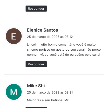
Responder
d
Elenice Santos
i
25 de março de 2023 às 03:12
s
Lincoln muito bom o comentário você é muito
s
sincero porisso eu gosto do seu canal não perco
e
nenhum vídeo você está de parabéns pelo canal
:
Responder
d
Mike Shi
i
25 de março de 2023 às 08:21
s
Melhoras a seu betinha. Mr.
s
e