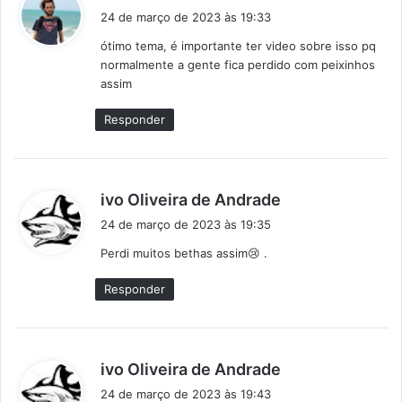
i
24 de março de 2023 às 19:33
s
ótimo tema, é importante ter video sobre isso pq
s
normalmente a gente fica perdido com peixinhos
e
assim
:
Responder
d
ivo Oliveira de Andrade
i
24 de março de 2023 às 19:35
s
Perdi muitos bethas assim😢 .
s
e
Responder
:
d
ivo Oliveira de Andrade
i
24 de março de 2023 às 19:43