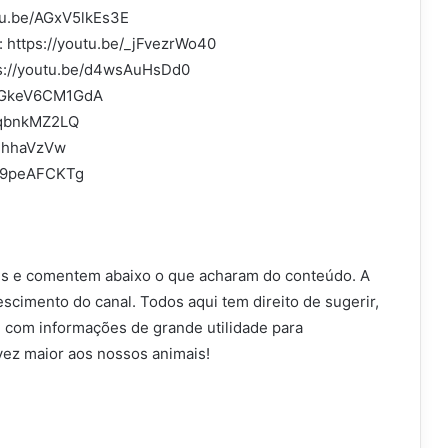
tu.be/AGxV5lkEs3E
 https://youtu.be/_jFvezrWo40
ps://youtu.be/d4wsAuHsDd0
e/GkeV6CM1GdA
USqbnkMZ2LQ
jHhhaVzVw
7E9peAFCKTg
cês e comentem abaixo o que acharam do conteúdo. A
scimento do canal. Todos aqui tem direito de sugerir,
 com informações de grande utilidade para
ez maior aos nossos animais!