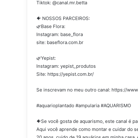
Tiktok: @canal.mr.betta
🐠 NOSSOS PARCEIROS:
🌿Base Flora:
Instagram: base_flora
site: baseflora.com.br
🌿Yepist:
Instagram: yepist_produtos
Site: https://yepist.com.br/
Se inscrevam no meu outro canal: https://
#aquarioplantado #ampularia #AQUARISMO
🐠Se você gosta de aquarismo, este canal é pa
Aqui você aprende como montar e cuidar do se
20 anos, cuido de 19 aquários em minha casa, 