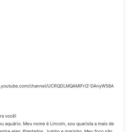
www.youtube.com/channel/UCRQDLMQAMIFrlZ-DAnyW58A
ra você!
u aquário. Meu nome é Lincoln, sou quarista a mais de
entre eles: Plantados, Jumbo e marinho. Meu foco são