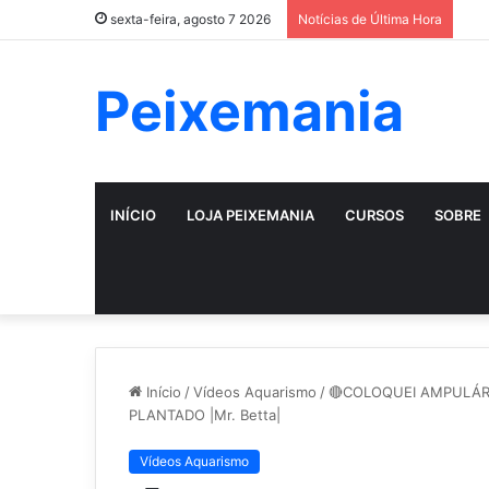
sexta-feira, agosto 7 2026
Notícias de Última Hora
Peixemania
INÍCIO
LOJA PEIXEMANIA
CURSOS
SOBRE
Início
/
Vídeos Aquarismo
/
🔴COLOQUEI AMPULÁR
PLANTADO |Mr. Betta|
Vídeos Aquarismo