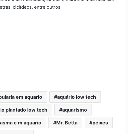
etras, ciclídeos, entre outros.
ularia em aquario
aquário low tech
io plantado low tech
aquarismo
tasma e m aquario
Mr. Betta
peixes