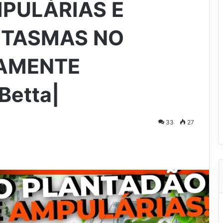
PULÁRIAS E
NTASMAS NO
AMENTE
Betta|
33
27