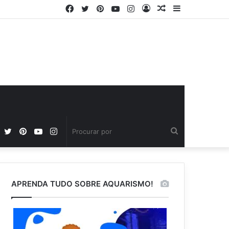
Facebook
Twitter
Pinterest
YouTube
Instagram
Entrar
Artigo
Barra
aleatório
Lateral
Facebook
Twitter
Pinterest
YouTube
Instagram
Procurar
por
APRENDA TUDO SOBRE AQUARISMO!