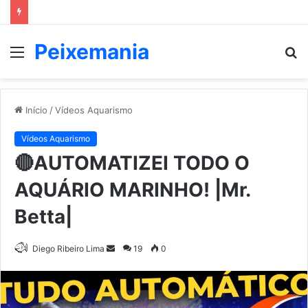
Peixemania
Menu
P
p
Início
/
Vídeos Aquarismo
Vídeos Aquarismo
🔴AUTOMATIZEI TODO O
AQUÁRIO MARINHO! |Mr.
Betta|
Mande
Diego Ribeiro Lima
19
0
um
e-
mail