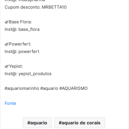
Cupom desconto: MRBETTA10
🌿Base Flora:
Inst@: base_flora
🌿Powerfert:
Inst@: powerfert
🌿Yepist:
Inst@: yepist_produtos
#aquariomarinho #aquario #AQUARISMO
Fonte
aquario
aquario de corais