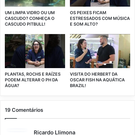
UM LIMPA VIDRO OU UM
OS PEIXES FICAM
CASCUDO? CONHEÇA O
ESTRESSADOS COM MÚSICA
CASCUDO PITBULL!
E SOM ALTO?
PLANTAS, ROCHS E RAÍZES
VISITA DO HERBERT DA
PODEM ALTERAR O PH DA
OSCAR FISH NA AQUÁTICA
ÁGUA?
BRAZIL!
19 Comentários
d
Ricardo Llimona