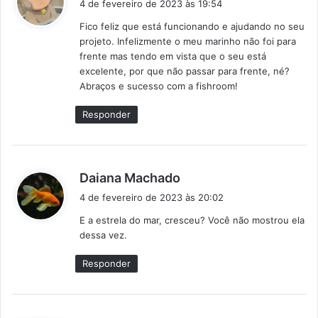
4 de fevereiro de 2023 às 19:54
s
Fico feliz que está funcionando e ajudando no seu
s
projeto. Infelizmente o meu marinho não foi para
e
frente mas tendo em vista que o seu está
:
excelente, por que não passar para frente, né?
Abraços e sucesso com a fishroom!
Responder
d
Daiana Machado
i
4 de fevereiro de 2023 às 20:02
s
E a estrela do mar, cresceu? Você não mostrou ela
s
dessa vez.
e
:
Responder