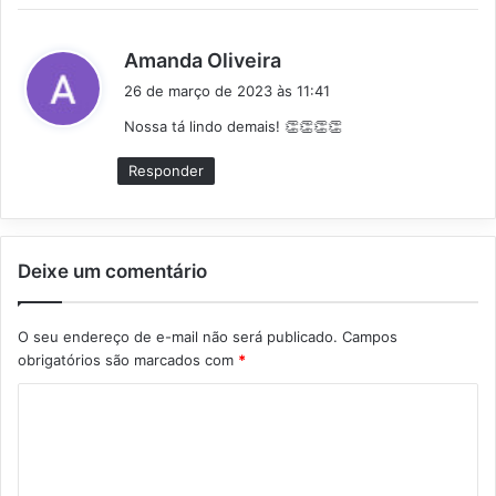
d
Amanda Oliveira
i
26 de março de 2023 às 11:41
s
Nossa tá lindo demais! 👏👏👏👏
s
e
Responder
:
Deixe um comentário
O seu endereço de e-mail não será publicado.
Campos
obrigatórios são marcados com
*
C
o
m