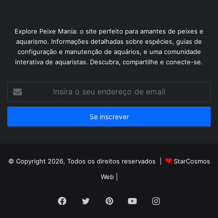
Explore Peixe Mania: o site perfeito para amantes de peixes e
aquarismo. Informações detalhadas sobre espécies, guias de
configuração e manutenção de aquários, e uma comunidade
interativa de aquaristas. Descubra, compartilhe e conecte-se.
Insira
o
seu
endereço
de
email
© Copyright 2026, Todos os direitos reservados |
StarCosmos
Web
|
Facebook
Twitter
Pinterest
YouTube
Instagram