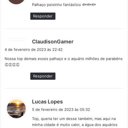
Palhaço peixinho fantástico 🐟🐟🐟
s
e
Responder
:
d
ClaudisonGamer
i
4 de fevereiro de 2023 às 22:42
s
Nossa top demais esses palhaço e o aquário milhões de parabéns
s
👏👏👏👏
e
:
Responder
d
Lucas Lopes
i
5 de fevereiro de 2023 às 05:32
s
Top, queria ter um desse também, mas aqui na
s
minha cidade é muito calor, a água dos aquários
e