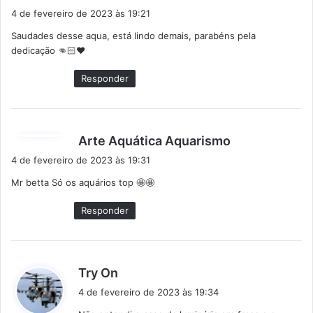
i
4 de fevereiro de 2023 às 19:21
s
Saudades desse aqua, está lindo demais, parabéns pela
s
dedicação 👊🏻❤️
e
:
Responder
d
Arte Aquática Aquarismo
i
4 de fevereiro de 2023 às 19:31
s
Mr betta Só os aquários top 🤩🤩
s
e
Responder
:
d
Try On
i
4 de fevereiro de 2023 às 19:34
s