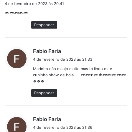
i
4 de fevereiro de 2023 às 20:41
s
🐟🐟🐟🐟🐟
s
e
Responder
:
d
Fabio Faria
i
4 de fevereiro de 2023 às 21:33
s
Marinho não manjo muito mas tá lindo este
s
cubinho show de bola …..🐟🐟🐠🐟🐠🐟🐟🐟🐟🐟
e
🍀🍀🍀
:
Responder
d
Fabio Faria
i
4 de fevereiro de 2023 às 21:36
s