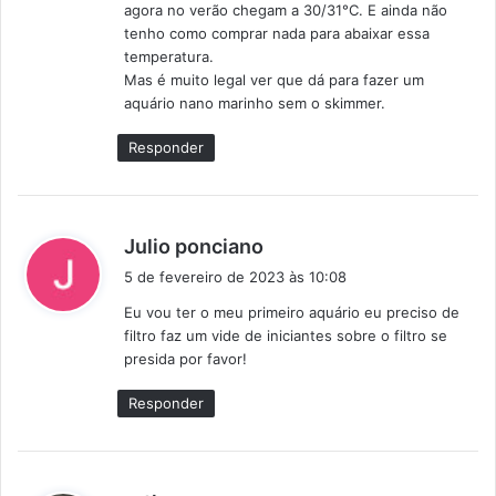
agora no verão chegam a 30/31°C. E ainda não
:
tenho como comprar nada para abaixar essa
temperatura.
Mas é muito legal ver que dá para fazer um
aquário nano marinho sem o skimmer.
Responder
d
Julio ponciano
i
5 de fevereiro de 2023 às 10:08
s
Eu vou ter o meu primeiro aquário eu preciso de
s
filtro faz um vide de iniciantes sobre o filtro se
e
presida por favor!
:
Responder