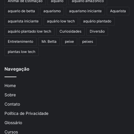
Animal de Estimação
aquario
aquario amazonico
aquario de betta
aquarismo
aquarismo iniciante
Aquarista
aquarista iniciante
aquário low tech
aquário plantado
aquário plantado low tech
Curiosidades
Diversão
Entretenimento
Mr. Betta
peixe
peixes
plantas low tech
Navegação
Home
Sobre
Contato
Política de Privacidade
Glossário
Cursos