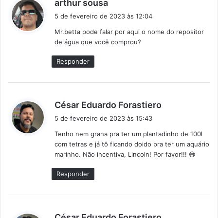
d
arthur sousa
i
5 de fevereiro de 2023 às 12:04
s
Mr.betta pode falar por aqui o nome do repositor
s
de água que você comprou?
e
:
Responder
d
César Eduardo Forastiero
i
5 de fevereiro de 2023 às 15:43
s
Tenho nem grana pra ter um plantadinho de 100l
s
com tetras e já tô ficando doido pra ter um aquário
e
marinho. Não incentiva, Lincoln! Por favor!!! 😅
:
Responder
d
César Eduardo Forastiero