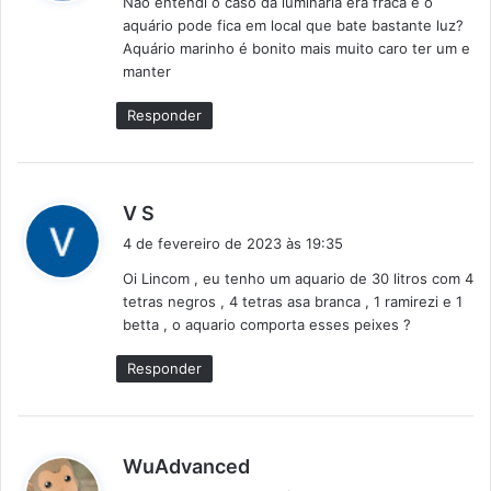
Não entendi o caso da luminária era fraca e o
s
aquário pode fica em local que bate bastante luz?
e
Aquário marinho é bonito mais muito caro ter um e
:
manter
Responder
d
V S
i
4 de fevereiro de 2023 às 19:35
s
Oi Lincom , eu tenho um aquario de 30 litros com 4
s
tetras negros , 4 tetras asa branca , 1 ramirezi e 1
e
betta , o aquario comporta esses peixes ?
:
Responder
d
WuAdvanced
i