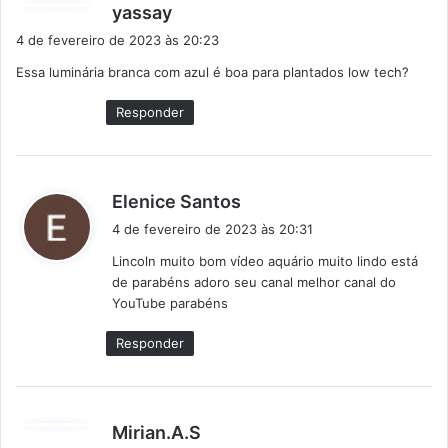
d
yassay
i
4 de fevereiro de 2023 às 20:23
s
Essa luminária branca com azul é boa para plantados low tech?
s
e
Responder
:
d
Elenice Santos
i
4 de fevereiro de 2023 às 20:31
s
Lincoln muito bom vídeo aquário muito lindo está
s
de parabéns adoro seu canal melhor canal do
e
YouTube parabéns
:
Responder
d
Mirian.A.S