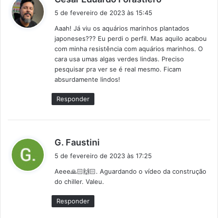
i
5 de fevereiro de 2023 às 15:45
s
Aaah! Já viu os aquários marinhos plantados
s
japoneses??? Eu perdi o perfil. Mas aquilo acabou
e
com minha resistência com aquários marinhos. O
:
cara usa umas algas verdes lindas. Preciso
pesquisar pra ver se é real mesmo. Ficam
absurdamente lindos!
Responder
d
G. Faustini
i
5 de fevereiro de 2023 às 17:25
s
Aeee🙏🏻🙌🏻. Aguardando o vídeo da construção
s
do chiller. Valeu.
e
:
Responder