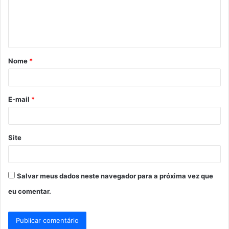
e
n
t
á
Nome
*
r
i
o
E-mail
*
*
Site
Salvar meus dados neste navegador para a próxima vez que
eu comentar.