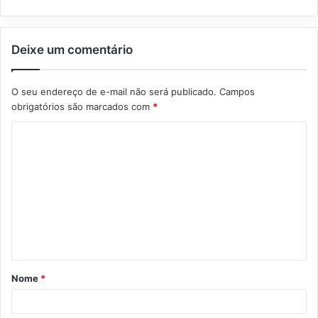
Deixe um comentário
O seu endereço de e-mail não será publicado.
Campos
obrigatórios são marcados com
*
C
o
m
e
n
t
á
Nome
*
r
i