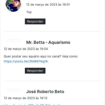
i
12 de março de 2023 às 19:01
s
Top
s
e
Responder
:
d
Mr. Betta - Aquarismo
i
12 de março de 2023 às 19:04
s
Quer postar seu aquário aqui no canal? Veja como:
s
https://youtu.be/3NdKkTIeg1k
e
:
Responder
d
José Roberto Beto
i
12 de março de 2023 às 19:12
s