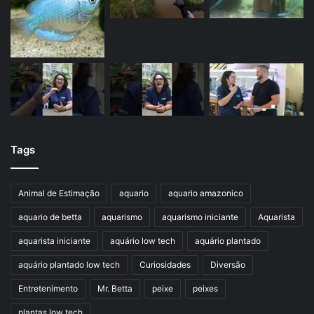
Tags
Animal de Estimação
aquario
aquario amazonico
aquario de betta
aquarismo
aquarismo iniciante
Aquarista
aquarista iniciante
aquário low tech
aquário plantado
aquário plantado low tech
Curiosidades
Diversão
Entretenimento
Mr. Betta
peixe
peixes
plantas low tech