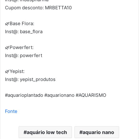
Cupom desconto: MRBETTA10
🌿Base Flora:
Inst@: base_flora
🌿Powerfert:
Inst@: powerfert
🌿Yepist:
Inst@: yepist_produtos
#aquarioplantado #aquarionano #AQUARISMO
Fonte
aquário low tech
aquario nano