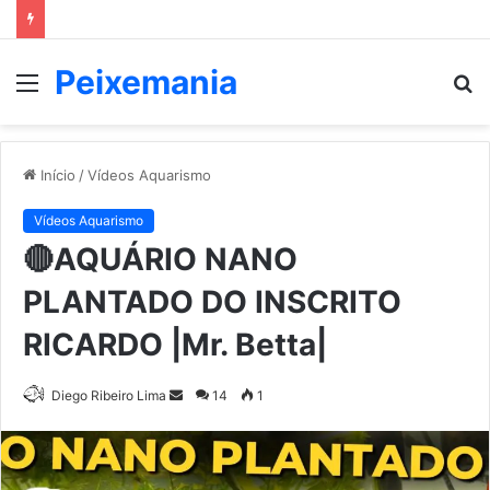
Peixemania
Menu
P
p
Início
/
Vídeos Aquarismo
Vídeos Aquarismo
🔴AQUÁRIO NANO
PLANTADO DO INSCRITO
RICARDO |Mr. Betta|
Mande
Diego Ribeiro Lima
14
1
um
e-
mail