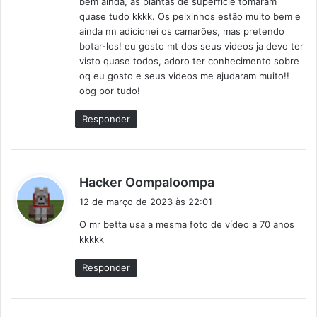
bem ainda, as plantas de superfície tomaram
e
quase tudo kkkk. Os peixinhos estão muito bem e
:
ainda nn adicionei os camarões, mas pretendo
botar-los! eu gosto mt dos seus videos ja devo ter
visto quase todos, adoro ter conhecimento sobre
oq eu gosto e seus videos me ajudaram muito!!
obg por tudo!
Responder
d
Hacker Oompaloompa
i
12 de março de 2023 às 22:01
s
O mr betta usa a mesma foto de vídeo a 70 anos
s
kkkkk
e
:
Responder