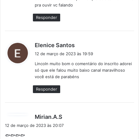
pra ouvir vc falando
Responder
d
Elenice Santos
i
12 de março de 2023 às 19:59
s
Lincoln muito bom o comentário do inscrito adorei
s
só que ele falou muito baixo canal maravilhoso
e
você está de parabéns
:
Responder
d
Mirian.A.S
i
12 de março de 2023 às 20:07
s
🐟🐟🐟🐟
s