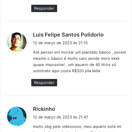
e
Responder
:
d
Luis Felipe Santos Polidorio
i
12 de março de 2023 às 21:15
s
Até pensei em montar um plantado básico , porem
s
mesmo o básico é muito caro aonde moro kkkk
e
quase impossível , um aquario de 40 litros só
:
substrato aqui custa R$320 pila kkkk
Responder
d
Rickinho
i
12 de março de 2023 às 21:47
s
muito obg pelo vídeooooo, meu aquário está mt
s