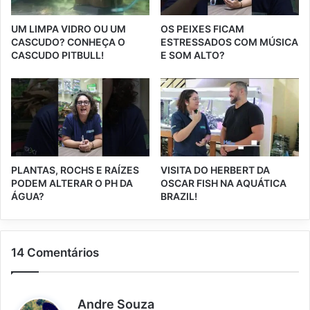
UM LIMPA VIDRO OU UM
OS PEIXES FICAM
CASCUDO? CONHEÇA O
ESTRESSADOS COM MÚSICA
CASCUDO PITBULL!
E SOM ALTO?
PLANTAS, ROCHS E RAÍZES
VISITA DO HERBERT DA
PODEM ALTERAR O PH DA
OSCAR FISH NA AQUÁTICA
ÁGUA?
BRAZIL!
14 Comentários
d
Andre Souza