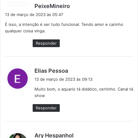
d
PeixeMineiro
i
13 de março de 2023 às 05:47
s
É isso, a intenção é ser tudo funcional. Tendo amor e carinho
s
qualquer coisa vinga.
e
:
Responder
d
Elias Pessoa
i
13 de março de 2023 às 09:13
s
Muito bom, o aquario tá didático, certinho. Canal tá
s
show
e
:
Responder
d
Ary Hespanhol