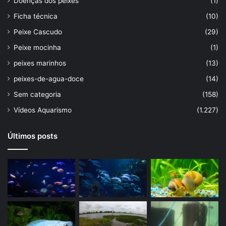
Doenças dos peixes
(1)
Ficha técnica
(10)
Peixe Cascudo
(29)
Peixe mocinha
(1)
peixes marinhos
(13)
peixes-de-agua-doce
(14)
Sem categoria
(158)
Vídeos Aquarismo
(1.227)
Últimos posts