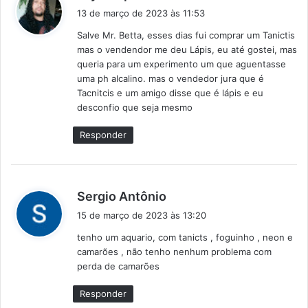
i
13 de março de 2023 às 11:53
s
Salve Mr. Betta, esses dias fui comprar um Tanictis
s
mas o vendendor me deu Lápis, eu até gostei, mas
e
queria para um experimento um que aguentasse
:
uma ph alcalino. mas o vendedor jura que é
Tacnitcis e um amigo disse que é lápis e eu
desconfio que seja mesmo
Responder
d
Sergio Antônio
i
15 de março de 2023 às 13:20
s
tenho um aquario, com tanicts , foguinho , neon e
s
camarões , não tenho nenhum problema com
e
perda de camarões
:
Responder