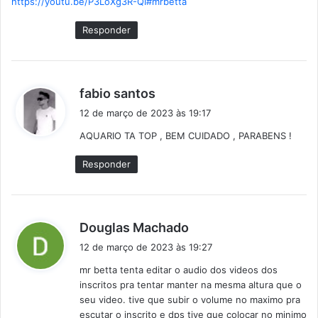
https://youtu.be/P3LoXg3R-QI#mrbetta
s
e
Responder
:
d
fabio santos
i
12 de março de 2023 às 19:17
s
AQUARIO TA TOP , BEM CUIDADO , PARABENS !
s
e
Responder
:
d
Douglas Machado
i
12 de março de 2023 às 19:27
s
mr betta tenta editar o audio dos videos dos
s
inscritos pra tentar manter na mesma altura que o
e
seu video. tive que subir o volume no maximo pra
:
escutar o inscrito e dps tive que colocar no minimo