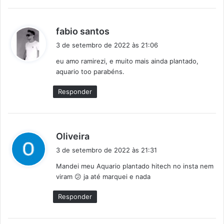
d
fabio santos
i
3 de setembro de 2022 às 21:06
s
eu amo ramirezi, e muito mais ainda plantado,
s
aquario too parabéns.
e
:
Responder
d
Oliveira
i
3 de setembro de 2022 às 21:31
s
Mandei meu Aquario plantado hitech no insta nem
s
viram 😕 ja até marquei e nada
e
:
Responder