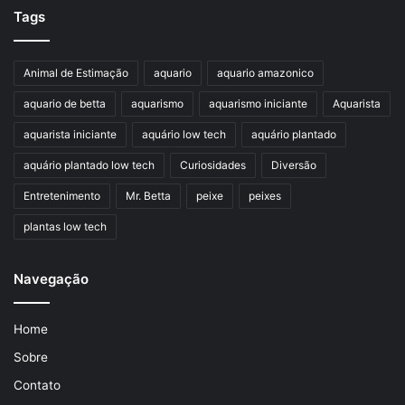
Tags
Animal de Estimação
aquario
aquario amazonico
aquario de betta
aquarismo
aquarismo iniciante
Aquarista
aquarista iniciante
aquário low tech
aquário plantado
aquário plantado low tech
Curiosidades
Diversão
Entretenimento
Mr. Betta
peixe
peixes
plantas low tech
Navegação
Home
Sobre
Contato