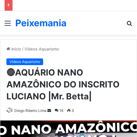
Peixemania
Menu
P
p
Início
/
Vídeos Aquarismo
Vídeos Aquarismo
🔴AQUÁRIO NANO
AMAZÔNICO DO INSCRITO
LUCIANO |Mr. Betta|
Mande
Diego Ribeiro Lima
16
3
um
e-
mail