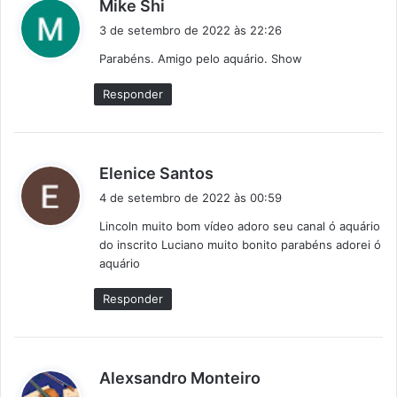
d
Mike Shi
i
3 de setembro de 2022 às 22:26
s
Parabéns. Amigo pelo aquário. Show
s
e
Responder
:
d
Elenice Santos
i
4 de setembro de 2022 às 00:59
s
Lincoln muito bom vídeo adoro seu canal ó aquário
s
do inscrito Luciano muito bonito parabéns adorei ó
e
aquário
:
Responder
d
Alexsandro Monteiro
i