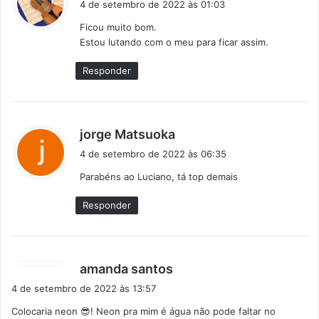
4 de setembro de 2022 às 01:03
s
Ficou muito bom.
s
Estou lutando com o meu para ficar assim.
e
:
Responder
d
jorge Matsuoka
i
4 de setembro de 2022 às 06:35
s
Parabéns ao Luciano, tá top demais
s
e
Responder
:
d
amanda santos
i
4 de setembro de 2022 às 13:57
s
Colocaria neon 😎! Neon pra mim é água não pode faltar no
s