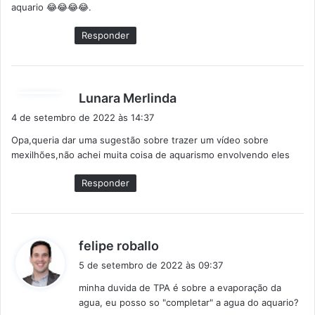
aquario 😂😂😂😂.
e
:
Responder
d
Lunara Merlinda
i
4 de setembro de 2022 às 14:37
s
Opa,queria dar uma sugestão sobre trazer um vídeo sobre
s
mexilhões,não achei muita coisa de aquarismo envolvendo eles
e
:
Responder
d
felipe roballo
i
5 de setembro de 2022 às 09:37
s
minha duvida de TPA é sobre a evaporação da
s
agua, eu posso so "completar" a agua do aquario?
e