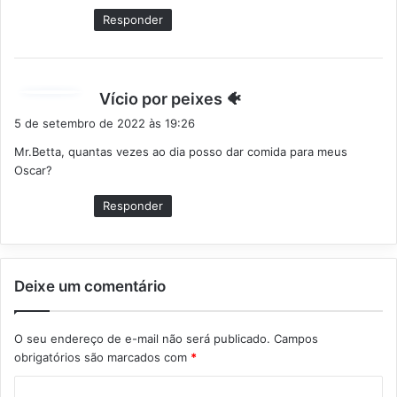
:
Responder
d
Vício por peixes 🐠
i
5 de setembro de 2022 às 19:26
s
Mr.Betta, quantas vezes ao dia posso dar comida para meus
s
Oscar?
e
:
Responder
Deixe um comentário
O seu endereço de e-mail não será publicado.
Campos
obrigatórios são marcados com
*
C