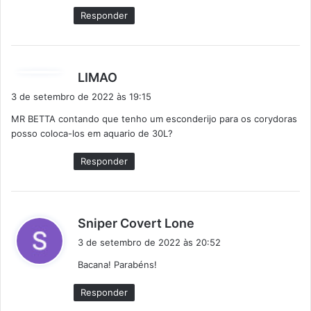
e
Responder
:
d
LIMAO
i
3 de setembro de 2022 às 19:15
s
MR BETTA contando que tenho um esconderijo para os corydoras
s
posso coloca-los em aquario de 30L?
e
:
Responder
d
Sniper Covert Lone
i
3 de setembro de 2022 às 20:52
s
Bacana! Parabéns!
s
e
Responder
: