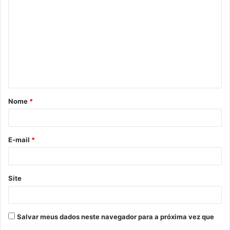
o
m
e
n
t
á
Nome
*
r
i
o
E-mail
*
*
Site
Salvar meus dados neste navegador para a próxima vez que