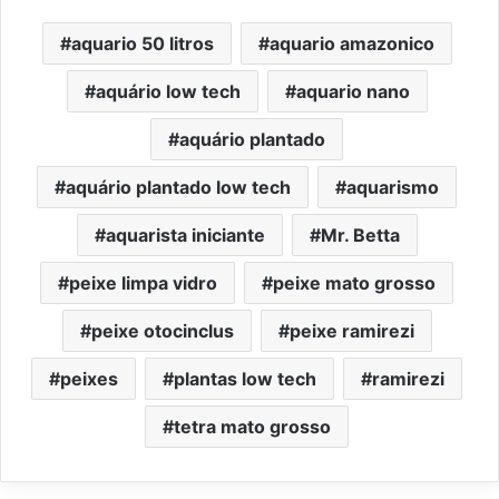
aquario 50 litros
aquario amazonico
aquário low tech
aquario nano
aquário plantado
aquário plantado low tech
aquarismo
aquarista iniciante
Mr. Betta
peixe limpa vidro
peixe mato grosso
peixe otocinclus
peixe ramirezi
peixes
plantas low tech
ramirezi
tetra mato grosso