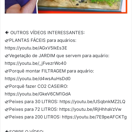
🐠 OUTROS VÍDEOS INTERESSANTES:
🌿PLANTAS FÁCEIS para aquários:
https://youtu.be/AGxV5lkEs3E
🌿Vegetação de JARDIM que servem para aquário:
https://youtu.be/_jFvezrWo40
🌿Porquê montar FILTRAGEM para aquário:
https://youtu.be/d4wsAuHsDd0
🌿Porquê fazer CO2 CASEIRO:
https://youtu.be/GkeV6CM1GdA
🌿Peixes para 30 LITROS: https://youtu.be/USqbnkMZ2LQ
🌿Peixes para 72 LITROS: https://youtu.be/lRjHhhaVzVw
🌿Peixes para 200 LITROS: https://youtu.be/7E9peAFCKTg
🐠SOBRE O VÍDEO: