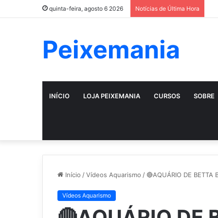
quinta-feira, agosto 6 2026
Notícias de Última Hora
Peixemania
INÍCIO
LOJA PEIXEMANIA
CURSOS
SOBRE
Início
/
Vídeos Aquarismo
/
🔴AQUÁRIO DE BETTA BA
Vídeos Aquarismo
🔴AQUÁRIO DE 