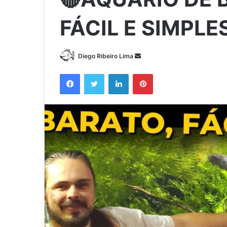
FÁCIL E SIMPLES!
Mande
Diego Ribeiro Lima
um
Facebook
Twitter
Linkedin
Pinterest
e-
mail