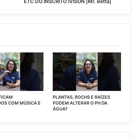
ETC DO INSCRITO IVISON |Mr. Betta|
 FICAM
PLANTAS, ROCHS E RAÍZES
OS COM MÚSICA E
PODEM ALTERAR O PH DA
?
ÁGUA?