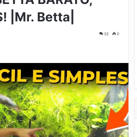
 |Mr. Betta|
32
0