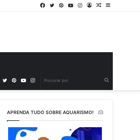
Facebook
Twitter
Pinterest
YouTube
Instagram
Entrar
Artigo
Barra
aleatório
Lateral
Facebook
Twitter
Pinterest
YouTube
Instagram
Procurar
por
APRENDA TUDO SOBRE AQUARISMO!