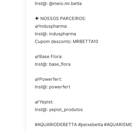
Inst@: @meio.mr.betta
🐠 NOSSOS PARCEIROS:
🌿Induspharma:
Inst@: induspharma
Cupom desconto: MRBETTA10
🌿Base Flora:
Inst@: base_flora
🌿Powerfert:
Inst@: powerfert
🌿Yepist:
Inst@: yepist_produtos
#AQUARIODEBETTA #peixebetta #AQUARISM