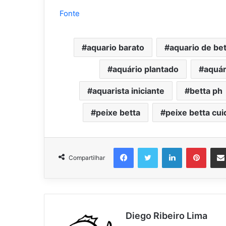
Fonte
aquario barato
aquario de bet
aquário plantado
aquár
aquarista iniciante
betta ph
peixe betta
peixe betta cu
Facebook
Twitter
Linkedin
Pinter
Compartilhar
Diego Ribeiro Lima