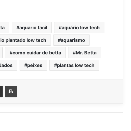
ta
aquario facil
aquário low tech
io plantado low tech
aquarismo
como cuidar de betta
Mr. Betta
idados
peixes
plantas low tech
est
Compartilhar via e-mail
Imprimir