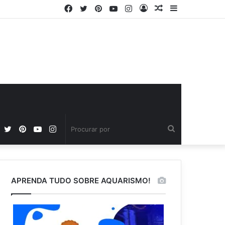
Facebook
Twitter
Pinterest
YouTube
Instagram
Entrar
Artigo
Barra
aleatório
Lateral
Facebook
Twitter
Pinterest
YouTube
Instagram
Procurar
por
APRENDA TUDO SOBRE AQUARISMO!