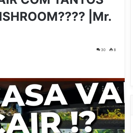
ISHROOM???? |Mr.
30
8