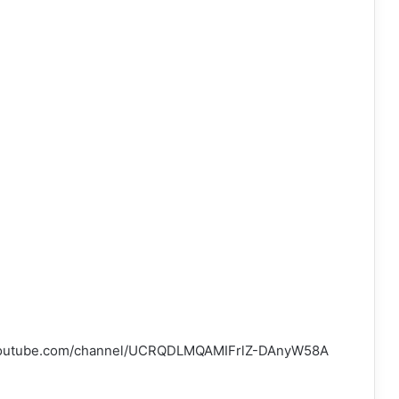
w.youtube.com/channel/UCRQDLMQAMIFrlZ-DAnyW58A