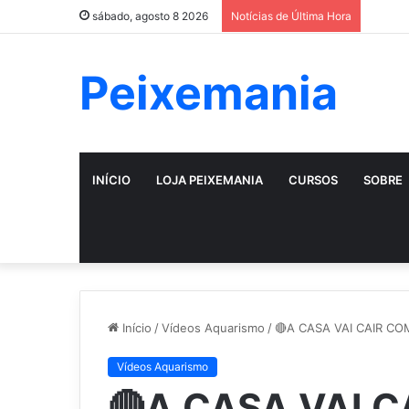
sábado, agosto 8 2026
Notícias de Última Hora
Peixemania
INÍCIO
LOJA PEIXEMANIA
CURSOS
SOBRE
Início
/
Vídeos Aquarismo
/
🔴A CASA VAI CAIR CO
Vídeos Aquarismo
🔴A CASA VAI 