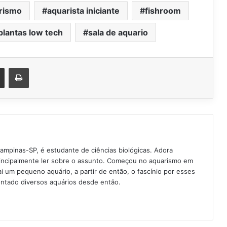
rismo
aquarista iniciante
fishroom
plantas low tech
sala de aquario
est
Compartilhar via e-mail
Imprimir
Campinas-SP, é estudante de ciências biológicas. Adora
rincipalmente ler sobre o assunto. Começou no aquarismo em
 um pequeno aquário, a partir de então, o fascínio por esses
ntado diversos aquários desde então.