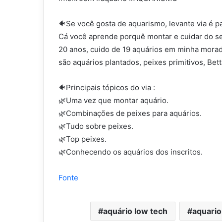
🐠Se você gosta de aquarismo, levante via é p
Cá você aprende porquê montar e cuidar do se
20 anos, cuido de 19 aquários em minha morad
são aquários plantados, peixes primitivos, Betta
🐠Principais tópicos do via :
🌿Uma vez que montar aquário.
🌿Combinações de peixes para aquários.
🌿Tudo sobre peixes.
🌿Top peixes.
🌿Conhecendo os aquários dos inscritos.
Fonte
aquário low tech
aquario