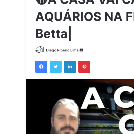
AQUÁRIOS NA F
Betta|
Mande
Diego Ribeiro Lima
um
Facebook
Twitter
Linkedin
Pinterest
e-
mail