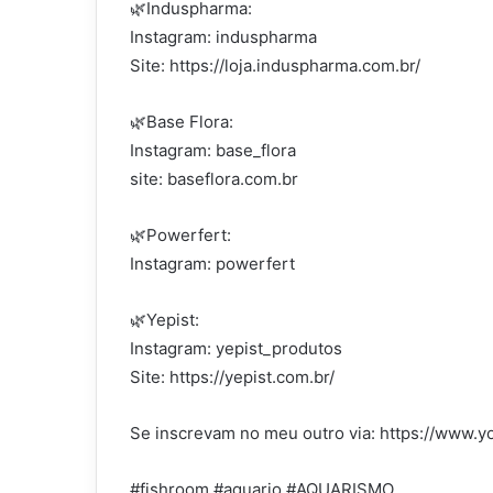
🌿Induspharma:
Instagram: induspharma
Site: https://loja.induspharma.com.br/
🌿Base Flora:
Instagram: base_flora
site: baseflora.com.br
🌿Powerfert:
Instagram: powerfert
🌿Yepist:
Instagram: yepist_produtos
Site: https://yepist.com.br/
Se inscrevam no meu outro via: https://ww
#fishroom #aquario #AQUARISMO