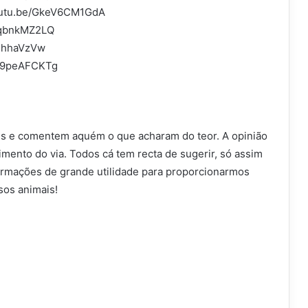
youtu.be/GkeV6CM1GdA
USqbnkMZ2LQ
jHhhaVzVw
7E9peAFCKTg
ês e comentem aquém o que acharam do teor. A opinião
mento do via. Todos cá tem recta de sugerir, só assim
rmações de grande utilidade para proporcionarmos
sos animais!