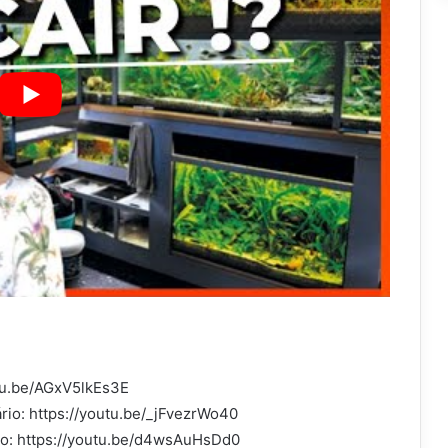
tu.be/AGxV5lkEs3E
io: https://youtu.be/_jFvezrWo40
o: https://youtu.be/d4wsAuHsDd0