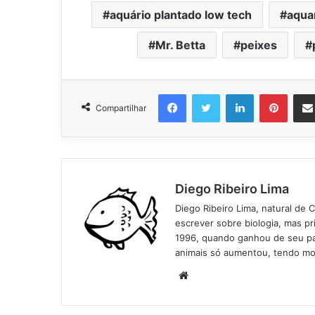
aquário plantado low tech
aqua
Mr. Betta
peixes
Facebook
Twitter
Linkedin
Pinter
Compartilhar
Diego Ribeiro Lima
Diego Ribeiro Lima, natural de 
escrever sobre biologia, mas p
1996, quando ganhou de seu pai
animais só aumentou, tendo mo
Website