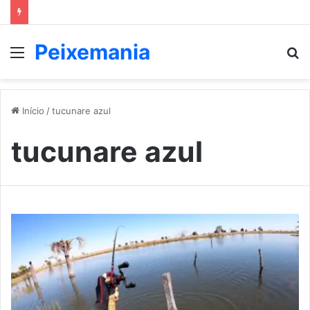
Peixemania
Menu
P
p
Início
/
tucunare azul
tucunare azul