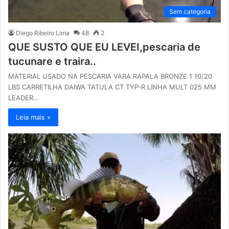
Sem categoria
Diego Ribeiro Lima
48
2
QUE SUSTO QUE EU LEVEI,pescaria de
tucunare e traira..
MATERIAL USADO NA PESCARIA VARA RAPALA BRONZE 1 10/20
LBS CARRETILHA DAIWA TATULA CT TYP-R LINHA MULT 025 MM
LEADER…
Leia mais »