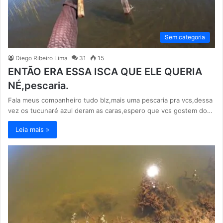
Sem categoria
Diego Ribeiro Lima
31
15
ENTÃO ERA ESSA ISCA QUE ELE QUERIA
NÉ,pescaria.
Fala meus companheiro tudo blz,mais uma pescaria pra vcs,dessa
vez os tucunaré azul deram as caras,espero que vcs gostem do…
Leia mais »