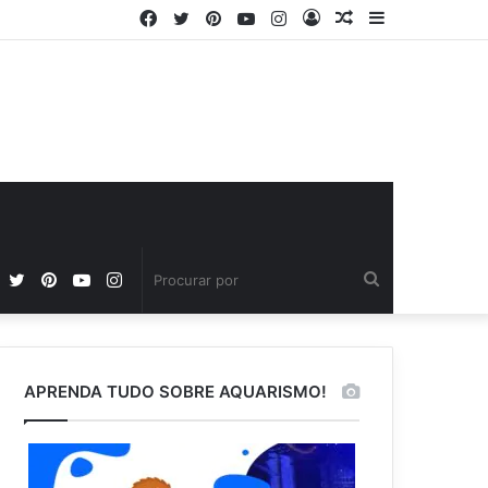
Facebook
Twitter
Pinterest
YouTube
Instagram
Entrar
Artigo
Barra
aleatório
Lateral
Facebook
Twitter
Pinterest
YouTube
Instagram
Procurar
por
APRENDA TUDO SOBRE AQUARISMO!