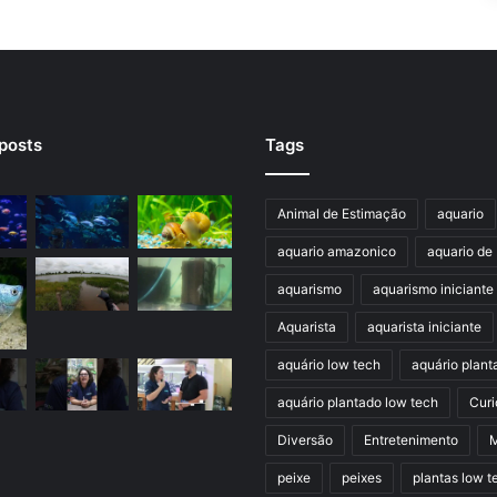
posts
Tags
Animal de Estimação
aquario
aquario amazonico
aquario de 
aquarismo
aquarismo iniciante
Aquarista
aquarista iniciante
aquário low tech
aquário plant
aquário plantado low tech
Curi
Diversão
Entretenimento
M
peixe
peixes
plantas low t