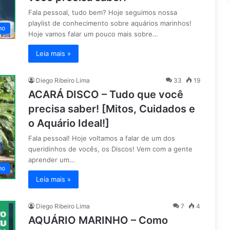
Fala pessoal, tudo bem? Hoje seguimos nossa
playlist de conhecimento sobre aquários marinhos!
mo
Hoje vamos falar um pouco mais sobre…
Leia mais »
Diego Ribeiro Lima
33
19
ACARÁ DISCO – Tudo que você
precisa saber! [Mitos, Cuidados e
o Aquário Ideal!]
Fala pessoal! Hoje voltamos a falar de um dos
queridinhos de vocês, os Discos! Vem com a gente
aprender um…
mo
Leia mais »
Diego Ribeiro Lima
7
4
AQUÁRIO MARINHO – Como