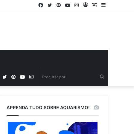
Facebook
Twitter
Pinterest
YouTube
Instagram
Entrar
Artigo
Barra
aleatório
Lateral
Facebook
Twitter
Pinterest
YouTube
Instagram
Procurar
por
APRENDA TUDO SOBRE AQUARISMO!