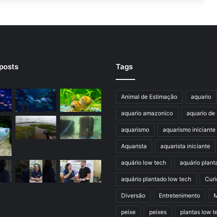
posts
Tags
Animal de Estimação
aquario
aquario amazonico
aquario de 
aquarismo
aquarismo iniciante
Aquarista
aquarista iniciante
aquário low tech
aquário plant
aquário plantado low tech
Curi
Diversão
Entretenimento
M
peixe
peixes
plantas low t