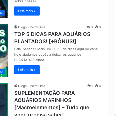
sobre nossas…
Leia mais »
mo
Diego Ribeiro Lima
3
0
TOP 5 DICAS PARA AQUÁRIOS
PLANTADOS! [+BÔNUS!]
Fala, pessoal! Mais um TOP 5 de dicas aqui no canal,
hoje ajudamos vocês a deixar os aquários
PLANTADOS ainda…
Leia mais »
mo
Diego Ribeiro Lima
1
4
SUPLEMENTAÇÃO PARA
AQUÁRIOS MARINHOS
[Macroelementos] – Tudo que
você precisa saber!