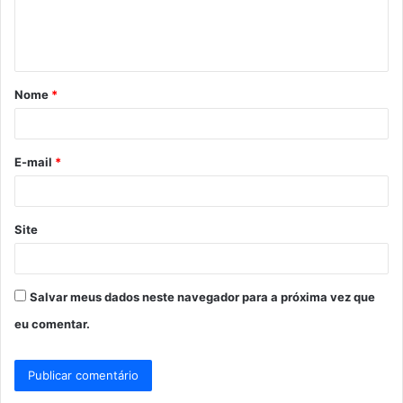
n
t
á
Nome
*
r
i
o
E-mail
*
*
Site
Salvar meus dados neste navegador para a próxima vez que
eu comentar.