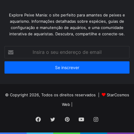
Explore Peixe Mania: o site perfeito para amantes de peixes e
aquarismo. Informações detalhadas sobre espécies, guias de
configuração e manutenção de aquários, e uma comunidade
interativa de aquaristas. Descubra, compartilhe e conecte-se.
Insira
o
seu
endereço
de
email
© Copyright 2026, Todos os direitos reservados |
StarCosmos
Web
|
Facebook
Twitter
Pinterest
YouTube
Instagram