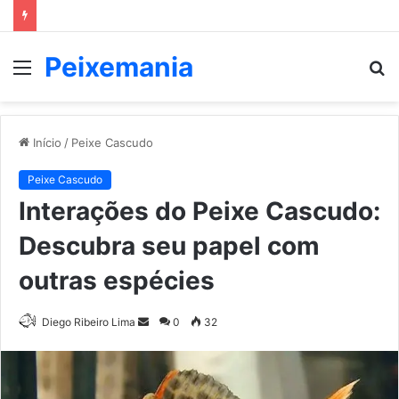
Peixemania
Menu
P
p
Início
/
Peixe Cascudo
Peixe Cascudo
Interações do Peixe Cascudo:
Descubra seu papel com
outras espécies
Mande
Diego Ribeiro Lima
0
32
um
e-
mail