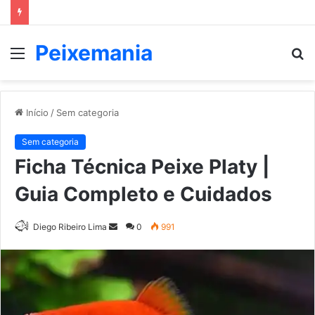
Peixemania
Menu
P
p
Início
/
Sem categoria
Sem categoria
Ficha Técnica Peixe Platy |
Guia Completo e Cuidados
Mande
Diego Ribeiro Lima
0
991
um
e-
mail