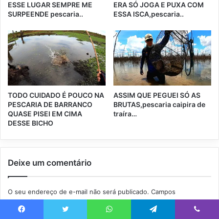
ESSE LUGAR SEMPRE ME
ERA SÓ JOGA E PUXA COM
SURPEENDE pescaria..
ESSA ISCA,pescaria..
TODO CUIDADO É POUCO NA
ASSIM QUE PEGUEI SÓ AS
PESCARIA DE BARRANCO
BRUTAS,pescaria caipira de
QUASE PISEI EM CIMA
traíra…
DESSE BICHO
Deixe um comentário
O seu endereço de e-mail não será publicado.
Campos
obrigatórios são marcados com
*
Facebook
Twitter
WhatsApp
Telegram
Viber