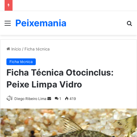
Peixemania
Menu
P
p
Início
/
Ficha técnica
Ficha técnica
Ficha Técnica Otocinclus:
Peixe Limpa Vidro
Mande
Diego Ribeiro Lima
1
419
um
e-
mail