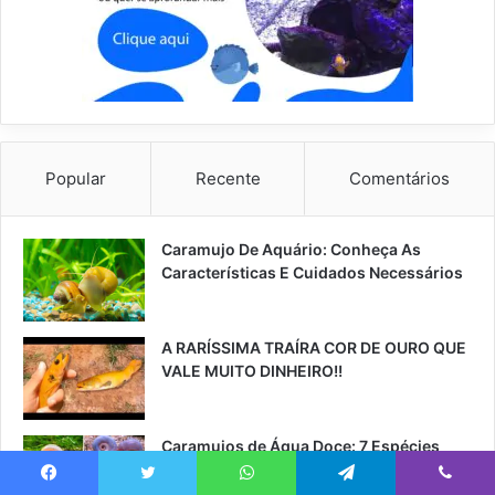
Popular
Recente
Comentários
Caramujo De Aquário: Conheça As
Características E Cuidados Necessários
A RARÍSSIMA TRAÍRA COR DE OURO QUE
VALE MUITO DINHEIRO!!
Caramujos de Água Doce: 7 Espécies
Incríveis para seu Aquário
Facebook
Twitter
WhatsApp
Telegram
Viber